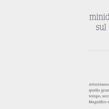
minid
sul
Atterriamo 
quello gran
tempo, seco
Magnifico e