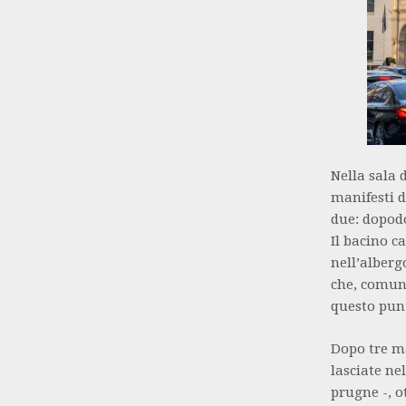
Nella sala d
manifesti de
due: dopodo
Il bacino c
nell’alberg
che, comunq
questo pun
Dopo tre ma
lasciate ne
prugne -, o