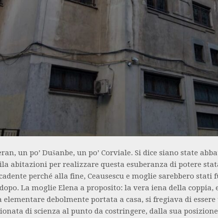
ran, un po’ Dušanbe, un po’ Corviale. Si dice siano state abba
la abitazioni per realizzare questa esuberanza di potere stat
cadente perché alla fine, Ceausescu e moglie sarebbero stati f
dopo. La moglie Elena a proposito: la vera iena della coppia, e
a elementare debolmente portata a casa, si fregiava di essere
ionata di scienza al punto da costringere, dalla sua posizione,