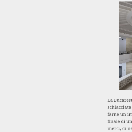
La Bucarest 
schiacciata
farne un im
finale di u
merci, di n