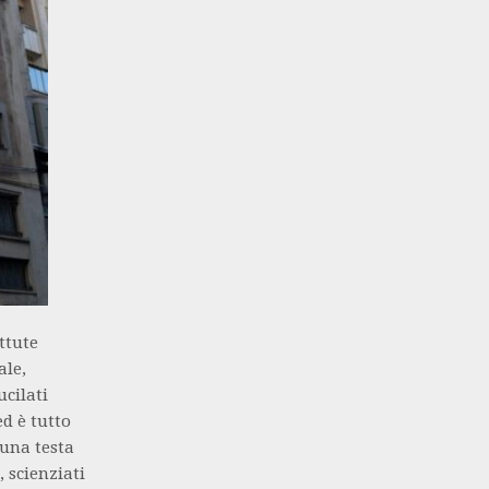
ttute
ale,
ucilati
d è tutto
 una testa
 scienziati