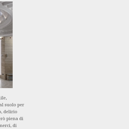
ile,
al suolo per
, delirio
erò piena di
erci, di