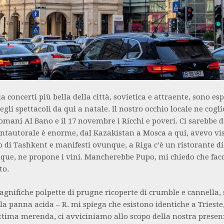
a concerti più bella della città, sovietica e attraente, sono esp
gli spettacoli da qui a natale. Il nostro occhio locale ne cogli
mani Al Bano e il 17 novembre i Ricchi e poveri. Ci sarebbe d
antautorale è enorme, dal Kazakistan a Mosca a qui, avevo vis
o di Tashkent e manifesti ovunque, a Riga c’è un ristorante di
ue, ne propone i vini. Mancherebbe Pupo, mi chiedo che facc
to.
gnifiche polpette di prugne ricoperte di crumble e cannella, 
lla panna acida – R. mi spiega che esistono identiche a Trieste
ttima merenda, ci avviciniamo allo scopo della nostra presenz