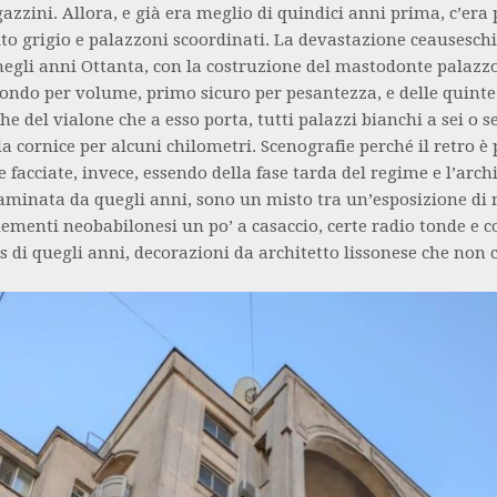
zzini. Allora, e già era meglio di quindici anni prima, c’era 
to grigio e palazzoni scoordinati. La devastazione ceauseschi
negli anni Ottanta, con la costruzione del mastodonte palazz
ndo per volume, primo sicuro per pesantezza, e delle quinte
he del vialone che a esso porta, tutti palazzi bianchi a sei o s
a cornice per alcuni chilometri. Scenografie perché il retro è 
e facciate, invece, essendo della fase tarda del regime e l’arch
aminata da quegli anni, sono un misto tra un’esposizione di 
ementi neobabilonesi un po’ a casaccio, certe radio tonde e c
ps di quegli anni, decorazioni da architetto lissonese che non ce