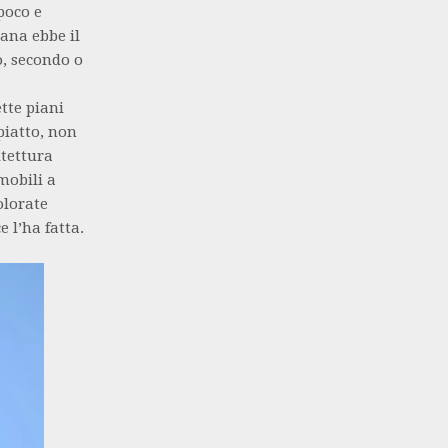
poco e
ana ebbe il
o, secondo o
ette piani
piatto, non
itettura
mobili a
olorate
 l’ha fatta.