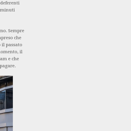
 deferenti
 minuti
erno. Sempre
mpreso che
 il passato
omento, il
dam e che
 pagare.