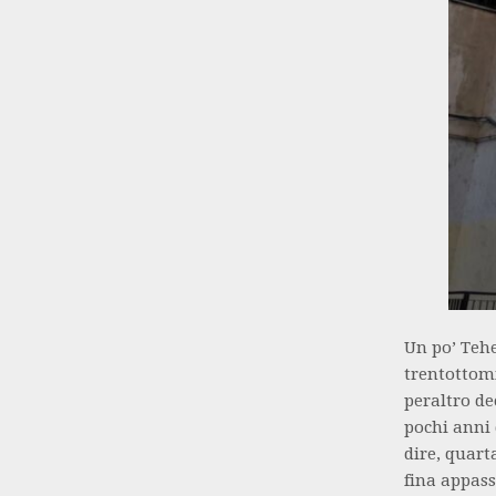
Un po’ Tehe
trentottomi
peraltro de
pochi anni 
dire, quart
fina appass