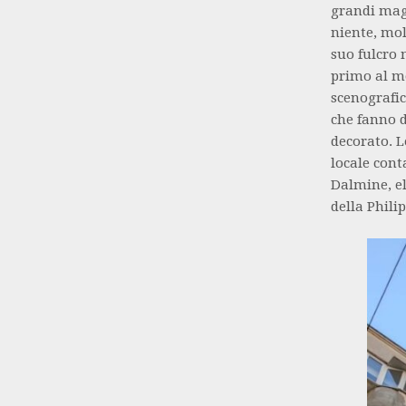
grandi maga
niente, mol
suo fulcro 
primo al mo
scenografic
che fanno d
decorato. L
locale cont
Dalmine, el
della Phili