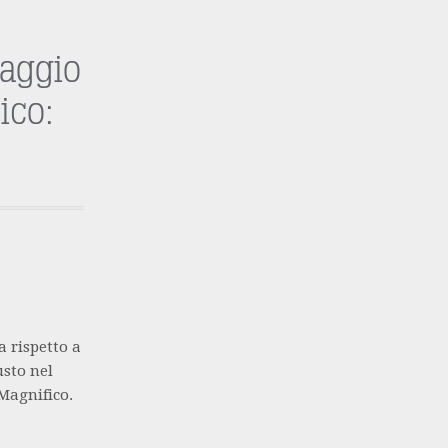
iaggio
ico:
a rispetto a
usto nel
Magnifico.