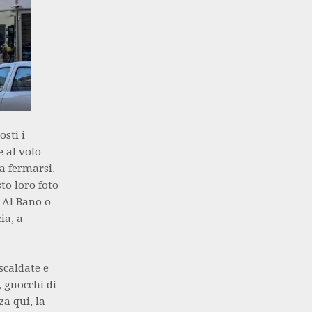
osti i
e al volo
a fermarsi.
to loro foto
 Al Bano o
ia, a
scaldate e
, gnocchi di
a qui, la