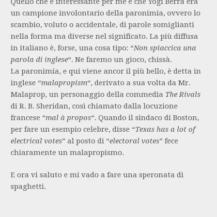
Quello che è interessante per me è che Yogi Berra era
un campione involontario della paronimia, ovvero lo
scambio, voluto o accidentale, di parole somiglianti
nella forma ma diverse nel significato. La più diffusa
in italiano è, forse, una cosa tipo: “
Non spiaccica una
parola di inglese
“. Ne faremo un gioco, chissà.
La paronimia, e qui viene ancor il più bello, è detta in
inglese “
malapropism
“, derivato a sua volta da Mr.
Malaprop, un personaggio della commedia
The Rivals
di R. B. Sheridan, così chiamato dalla locuzione
francese “
mal à propos
“. Quando il sindaco di Boston,
per fare un esempio celebre, disse “
Texas has a lot of
electrical votes
” al posto di “
electoral votes
” fece
chiaramente un malapropismo.
E ora vi saluto e mi vado a fare una speronata di
spaghetti.