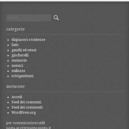
articolo
Ricerca
per:
categorie
dispiaceri e tristezze
fatti
gaudii ed estasi
giocherelli
memorie
nemici
nullezze
trivigantismi
metacose
Accedi
Feed dei contenuti
Feed dei commenti
WordPress.org
per comunicazioni utili
posta-at-trivigante-punto-it