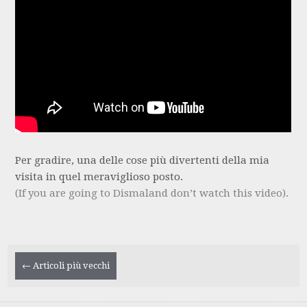
Per gradire, una delle cose più divertenti della mia
visita in quel meraviglioso posto.
(If you are going to Dismaland don’t watch this video).
Navigazione
←
Articoli più vecchi