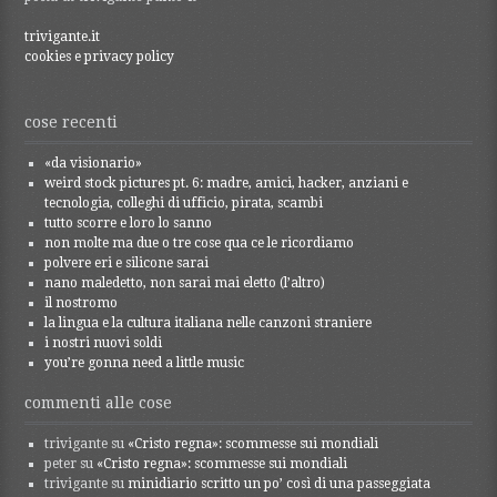
trivigante.it
cookies e privacy policy
cose recenti
«da visionario»
weird stock pictures pt. 6: madre, amici, hacker, anziani e
tecnologia, colleghi di ufficio, pirata, scambi
tutto scorre e loro lo sanno
non molte ma due o tre cose qua ce le ricordiamo
polvere eri e silicone sarai
nano maledetto, non sarai mai eletto (l’altro)
il nostromo
la lingua e la cultura italiana nelle canzoni straniere
i nostri nuovi soldi
you’re gonna need a little music
commenti alle cose
trivigante
su
«Cristo regna»: scommesse sui mondiali
peter
su
«Cristo regna»: scommesse sui mondiali
trivigante
su
minidiario scritto un po’ così di una passeggiata