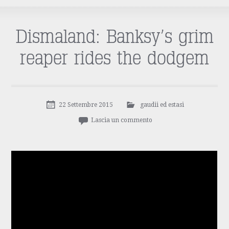
Dismaland: Banksy’s grim
reaper rides the dodgem
22 Settembre 2015
gaudii ed estasi
Lascia un commento