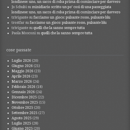
londinese: uno, un sacco di roba prima di cominciare per davvero
Jo Schubi
su
minidiario scritto un po’ così di una passeggiata
londinese: uno, un sacco di roba prima di cominciare per davvero
trivigante
su
facciamo un gioco: pulsante rosso, pulsante blu
trostfar
su
facciamo un gioco: pulsante rosso, pulsante blu
trivigante
su
quelli che la sanno sempre tutta
Paola Mosconi
su
quelli che la sanno sempre tutta
cose passate
Luglio 2026
(20)
Giugno 2026
(21)
Maggio 2026
(23)
Aprile 2026
(23)
Marzo 2026
(24)
Febbraio 2026
(18)
Gennaio 2026
(24)
Dicembre 2025
(22)
Novembre 2025
(15)
Ottobre 2025
(20)
Settembre 2025
(27)
Agosto 2025
(29)
Luglio 2025
(28)
Giugno 2025
(20)