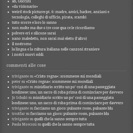
ah, Guccini
«da visionario»
weird stock pictures pt. 6: madre, amici, hacker, anziani e
tecnologia, colleghi di ufficio, pirata, scambi
tutto scorre e loro lo sanno
non molte ma due o tre cose qua ce le ricordiamo
polvere eri e silicone sarai
nano maledetto, non sarai mai eletto (l’altro)
il nostromo
la lingua e la cultura italiana nelle canzoni straniere
i nostri nuovi soldi
commenti alle cose
trivigante
su
«Cristo regna»: scommesse sui mondiali
peter
su
«Cristo regna»: scommesse sui mondiali
trivigante
su
minidiario scritto un po’ così di una passeggiata
londinese: uno, un sacco di roba prima di cominciare per davvero
Jo Schubi
su
minidiario scritto un po’ così di una passeggiata
londinese: uno, un sacco di roba prima di cominciare per davvero
trivigante
su
facciamo un gioco: pulsante rosso, pulsante blu
trostfar
su
facciamo un gioco: pulsante rosso, pulsante blu
trivigante
su
quelli che la sanno sempre tutta
Paola Mosconi
su
quelli che la sanno sempre tutta