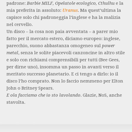
padrone:
Barbie MILF, Opelatole ecologico, Cthulhu
e la
mia preferita in assoluto:
Uranus
. Ma quest’ultima la
capisce solo chi padroneggia l’inglese e ha la malizia
nel cervello.
Un disco – la cosa non paia avventata – a parer mio
fatto per il mercato estero, diciamo europeo: inglese,
parecchio, suono abbastanza omogeneo sul
power
metal
, senza le solite piacevoli canzoncine in altro stile
e solo con richiami comprensibili per tutti (Bee Gees,
per dirne uno), insomma un passo in avanti verso il
meritato successo planetario. E ci tengo a dirlo: io il
disco l’ho comprato. Non lo faccio nemmeno per Elton
John o Britney Spears.
E ola facciamo che io sto lavolando
. Glazie, NoS, anche
stavolta.