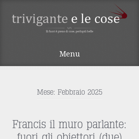
TRIVIGANTE E LE
Menu
COSE
Vai
al
contenuto
Mese:
Febbraio 2025
Francis il muro parlante:
fuori gli obiettori (due)