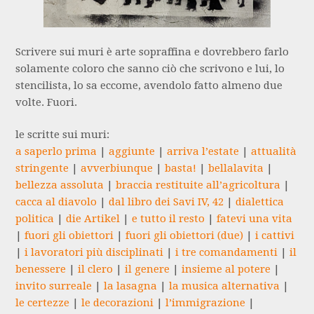
Scrivere sui muri è arte sopraffina e dovrebbero farlo
solamente coloro che sanno ciò che scrivono e lui, lo
stencilista, lo sa eccome, avendolo fatto almeno due
volte. Fuori.
le scritte sui muri:
a saperlo prima
|
aggiunte
|
arriva l’estate
|
attualità
stringente
|
avverbiunque
|
basta!
|
bellalavita
|
bellezza assoluta
|
braccia restituite all’agricoltura
|
cacca al diavolo
|
dal libro dei Savi IV, 42
|
dialettica
politica
|
die Artikel
|
e tutto il resto
|
fatevi una vita
|
fuori gli obiettori
|
fuori gli obiettori (due)
|
i cattivi
|
i lavoratori più disciplinati
|
i tre comandamenti
|
il
benessere
|
il clero
|
il genere
|
insieme al potere
|
invito surreale
|
la lasagna
|
la musica alternativa
|
le certezze
|
le decorazioni
|
l’immigrazione
|