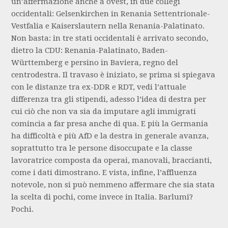
un’affermazione anche a ovest, in due collegi
occidentali: Gelsenkirchen in Renania Settentrionale-
Vestfalia e Kaiserslautern nella Renania-Palatinato.
Non basta: in tre stati occidentali è arrivato secondo,
dietro la CDU: Renania-Palatinato, Baden-
Württemberg e persino in Baviera, regno del
centrodestra. Il travaso è iniziato, se prima si spiegava
con le distanze tra ex-DDR e RDT, vedi l’attuale
differenza tra gli stipendi, adesso l’idea di destra per
cui ciò che non va sia da imputare agli immigrati
comincia a far presa anche di qua. E più la Germania
ha difficoltà e più AfD e la destra in generale avanza,
soprattutto tra le persone disoccupate e la classe
lavoratrice composta da operai, manovali, braccianti,
come i dati dimostrano. E vista, infine, l’affluenza
notevole, non si può nemmeno affermare che sia stata
la scelta di pochi, come invece in Italia. Barlumi?
Pochi.