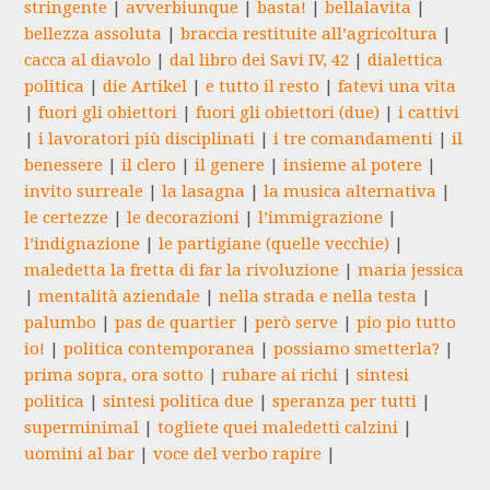
stringente
|
avverbiunque
|
basta!
|
bellalavita
|
bellezza assoluta
|
braccia restituite all’agricoltura
|
cacca al diavolo
|
dal libro dei Savi IV, 42
|
dialettica
politica
|
die Artikel
|
e tutto il resto
|
fatevi una vita
|
fuori gli obiettori
|
fuori gli obiettori (due)
|
i cattivi
|
i lavoratori più disciplinati
|
i tre comandamenti
|
il
benessere
|
il clero
|
il genere
|
insieme al potere
|
invito surreale
|
la lasagna
|
la musica alternativa
|
le certezze
|
le decorazioni
|
l’immigrazione
|
l’indignazione
|
le partigiane (quelle vecchie)
|
maledetta la fretta di far la rivoluzione
|
maria jessica
|
mentalità aziendale
|
nella strada e nella testa
|
palumbo
|
pas de quartier
|
però serve
|
pio pio tutto
io!
|
politica contemporanea
|
possiamo smetterla?
|
prima sopra, ora sotto
|
rubare ai richi
|
sintesi
politica
|
sintesi politica due
|
speranza per tutti
|
superminimal
|
togliete quei maledetti calzini
|
uomini al bar
|
voce del verbo rapire
|