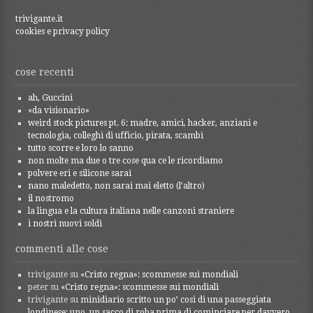
trivigante.it
cookies e privacy policy
cose recenti
ah, Guccini
«da visionario»
weird stock pictures pt. 6: madre, amici, hacker, anziani e
tecnologia, colleghi di ufficio, pirata, scambi
tutto scorre e loro lo sanno
non molte ma due o tre cose qua ce le ricordiamo
polvere eri e silicone sarai
nano maledetto, non sarai mai eletto (l’altro)
il nostromo
la lingua e la cultura italiana nelle canzoni straniere
i nostri nuovi soldi
commenti alle cose
trivigante
su
«Cristo regna»: scommesse sui mondiali
peter
su
«Cristo regna»: scommesse sui mondiali
trivigante
su
minidiario scritto un po’ così di una passeggiata
londinese: uno, un sacco di roba prima di cominciare per davvero