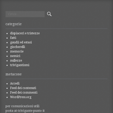
Ricerca
per:
categorie
dispiaceri e tristezze
fatti
gaudii ed estasi
giocherelli
memorie
nemici
nullezze
trivigantismi
metacose
Accedi
Feed dei contenuti
Feed dei commenti
WordPress.org
per comunicazioni utili
posta-at-trivigante-punto-it