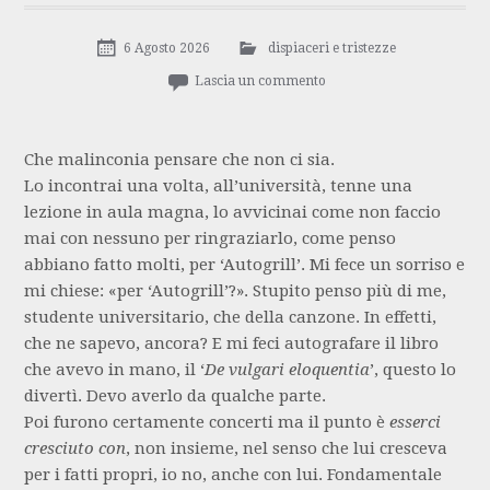
6 Agosto 2026
dispiaceri e tristezze
Lascia un commento
Che malinconia pensare che non ci sia.
Lo incontrai una volta, all’università, tenne una
lezione in aula magna, lo avvicinai come non faccio
mai con nessuno per ringraziarlo, come penso
abbiano fatto molti, per ‘Autogrill’. Mi fece un sorriso e
mi chiese: «per ‘Autogrill’?». Stupito penso più di me,
studente universitario, che della canzone. In effetti,
che ne sapevo, ancora? E mi feci autografare il libro
che avevo in mano, il ‘
De vulgari eloquentia
’, questo lo
divertì. Devo averlo da qualche parte.
Poi furono certamente concerti ma il punto è
esserci
cresciuto con
, non insieme, nel senso che lui cresceva
per i fatti propri, io no, anche con lui. Fondamentale