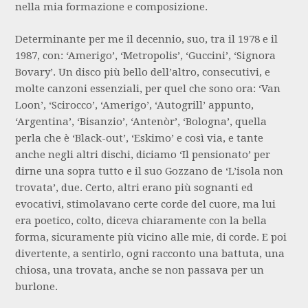
nella mia formazione e composizione.
Determinante per me il decennio, suo, tra il 1978 e il
1987, con: ‘Amerigo’, ‘Metropolis’, ‘Guccini’, ‘Signora
Bovary’. Un disco più bello dell’altro, consecutivi, e
molte canzoni essenziali, per quel che sono ora: ‘Van
Loon’, ‘Scirocco’, ‘Amerigo’, ‘Autogrill’ appunto,
‘Argentina’, ‘Bisanzio’, ‘Antenòr’, ‘Bologna’, quella
perla che è ‘Black-out’, ‘Eskimo’ e così via, e tante
anche negli altri dischi, diciamo ‘Il pensionato’ per
dirne una sopra tutto e il suo Gozzano de ‘L’isola non
trovata’, due. Certo, altri erano più sognanti ed
evocativi, stimolavano certe corde del cuore, ma lui
era poetico, colto, diceva chiaramente con la bella
forma, sicuramente più vicino alle mie, di corde. E poi
divertente, a sentirlo, ogni racconto una battuta, una
chiosa, una trovata, anche se non passava per un
burlone.