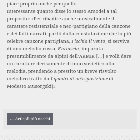
piace proprio anche per quello.
Interessante quanto disse lo stesso Amodei a tal
proposito: «Per ribadire anche musicalmente il
carattere resistenziale e neo-partigiano della canzone
e dei fatti narrati, partii dalla constatazione che la più
celebre canzone partigiana,
Fischia il vento
, si serviva
di una melodia russa,
Katiuscia
, imparata
presumibilmente da alpini dell’ARMIR […] e volli dare
un carattere decisamente di inno sovietico alla
melodia, prendendo a prestito un breve risvolto
melodico tratto da
I quadri di un’esposizione
di
Modesto Musorgskij».
Navigazione
←
Articoli più vecchi
articolo