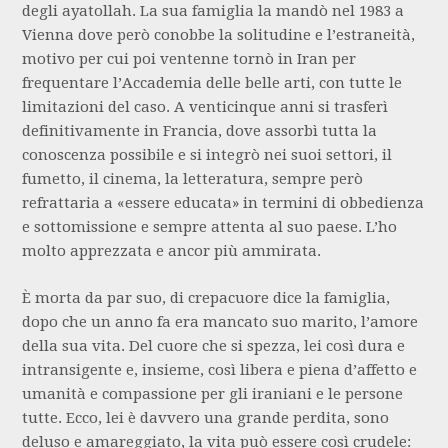
degli ayatollah. La sua famiglia la mandò nel 1983 a
Vienna dove però conobbe la solitudine e l’estraneità,
motivo per cui poi ventenne tornò in Iran per
frequentare l’Accademia delle belle arti, con tutte le
limitazioni del caso. A venticinque anni si trasferì
definitivamente in Francia, dove assorbì tutta la
conoscenza possibile e si integrò nei suoi settori, il
fumetto, il cinema, la letteratura, sempre però
refrattaria a «essere educata» in termini di obbedienza
e sottomissione e sempre attenta al suo paese. L’ho
molto apprezzata e ancor più ammirata.
È morta da par suo, di crepacuore dice la famiglia,
dopo che un anno fa era mancato suo marito, l’amore
della sua vita. Del cuore che si spezza, lei così dura e
intransigente e, insieme, così libera e piena d’affetto e
umanità e compassione per gli iraniani e le persone
tutte. Ecco, lei è davvero una grande perdita, sono
deluso e amareggiato, la vita può essere così crudele: