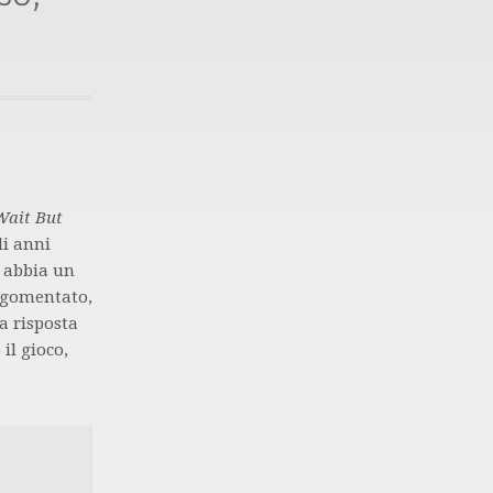
Wait But
li anni
o abbia un
argomentato,
a risposta
 il gioco,