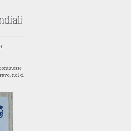
diali
i
 scommesse
ravo, noi ci