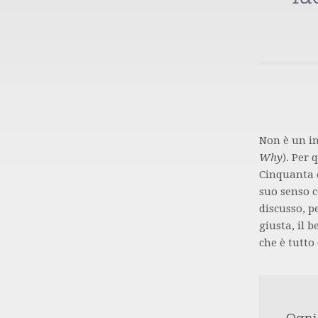
Non è un in
Why
). Per
Cinquanta e
suo senso c
discusso, p
giusta, il b
che è tutto