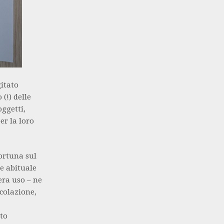
itato
(!) delle
oggetti,
er la loro
ortuna sul
e abituale
era uso – ne
 colazione,
ato