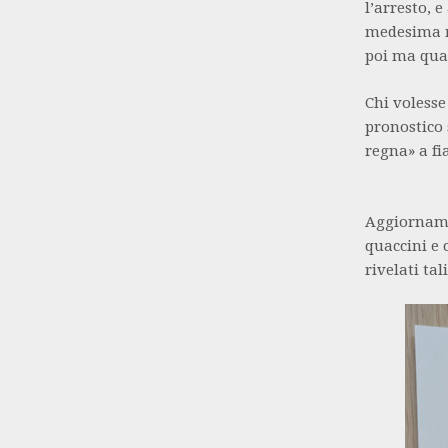
l’arresto, e
medesima ra
poi ma qua
Chi volesse
pronostico 
regna» a fia
Aggiornamen
quaccini e 
rivelati tali