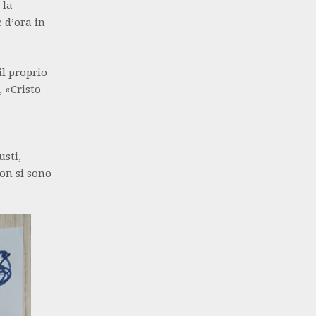
 la
 d’ora in
l proprio
 «Cristo
usti,
on si sono