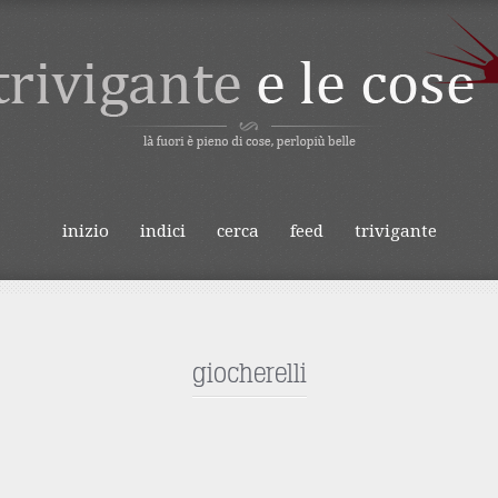
IVIGANTE E LE
inizio
indici
cerca
feed
trivigante
o
giocherelli