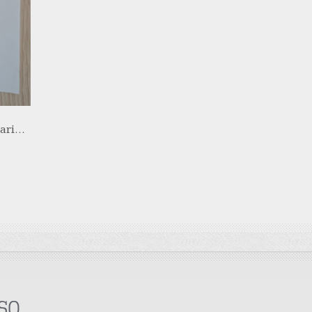
gari…
so,