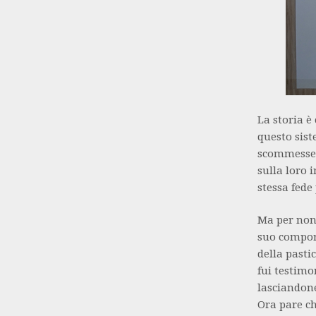
La storia è
questo siste
scommesse s
sulla loro 
stessa fede
Ma per non 
suo comport
della pasti
fui testimo
lasciandone
Ora pare ch