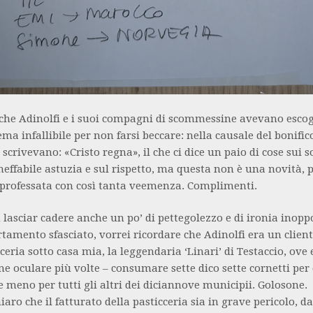
 che Adinolfi e i suoi compagni di scommessine avevano escog
ma infallibile per non farsi beccare: nella causale del bonifico 
crivevano: «Cristo regna», il che ci dice un paio di cose sui s
ineffabile astuzia e sul rispetto, ma questa non è una novità, p
 professata con così tanta veemenza. Complimenti.
lasciar cadere anche un po’ di pettegolezzo e di ironia inopp
amento sfasciato, vorrei ricordare che Adinolfi era un client
cceria sotto casa mia, la leggendaria ‘Linari’ di Testaccio, ove 
ne oculare più volte – consumare sette dico sette cornetti per
 meno per tutti gli altri dei diciannove municipii. Golosone.
iaro che il fatturato della pasticceria sia in grave pericolo, d