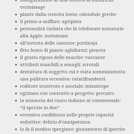
inaugurazione di una mostra di lombrichi:
vermissage
piante dalla crescita lenta: calendule greche
il primo a sniffare: apripista
personalità turbata che fa telefonate minatorie
alla Apple: melomane
all’entrata delle caserme: portinaja
fitto bosco di piante aghiformi: pieneta
il giusto riposo delle mucche: vaccanze
attributi maschili a sonagli: scrotali
dentatura di soggetto cui è stata somministrata
una pulitura eccessiva: catarifrandenti
roditore scontroso e asociale: misantopo
egiziano con contratto a progetto: precairo
la minaccia del cuoco indiano al commensale:
“ti spezzie in due”
eccessiva confidenza nelle proprie capacità
seduttive: delirio d’onnipatonza
lo fa il medico spergiuro: giuramento di ipocrite