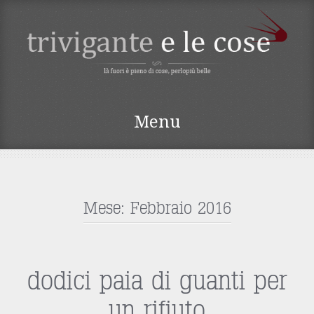
TRIVIGANTE E LE
Menu
COSE
Vai
al
contenuto
Mese:
Febbraio 2016
dodici paia di guanti per
un rifiuto