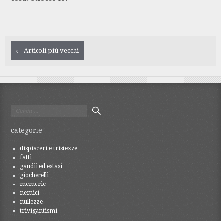
Navigazione
←
Articoli più vecchi
articolo
Ricerca
per:
categorie
dispiaceri e tristezze
fatti
gaudii ed estasi
giocherelli
memorie
nemici
nullezze
trivigantismi