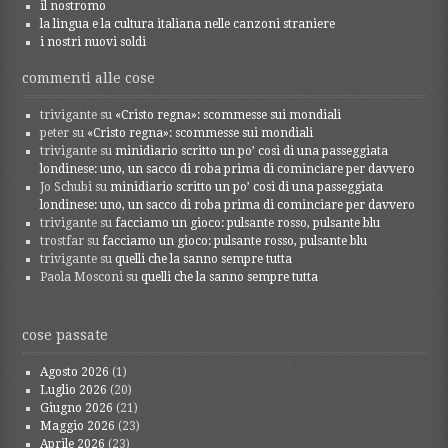
il nostromo
la lingua e la cultura italiana nelle canzoni straniere
i nostri nuovi soldi
commenti alle cose
trivigante
su
«Cristo regna»: scommesse sui mondiali
peter
su
«Cristo regna»: scommesse sui mondiali
trivigante
su
minidiario scritto un po’ così di una passeggiata
londinese: uno, un sacco di roba prima di cominciare per davvero
Jo Schubi
su
minidiario scritto un po’ così di una passeggiata
londinese: uno, un sacco di roba prima di cominciare per davvero
trivigante
su
facciamo un gioco: pulsante rosso, pulsante blu
trostfar
su
facciamo un gioco: pulsante rosso, pulsante blu
trivigante
su
quelli che la sanno sempre tutta
Paola Mosconi
su
quelli che la sanno sempre tutta
cose passate
Agosto 2026
(1)
Luglio 2026
(20)
Giugno 2026
(21)
Maggio 2026
(23)
Aprile 2026
(23)