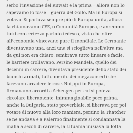
serbo l’invasione del Kuwait e la prima – allora non lo
sapevamo lo fosse – guerra del Golfo. Ma in Europa si
volava. Si parlava sempre più di Europa unita, allora
la chiamavamo CEE, o Comunità Europea, e avremmo
tutti con certezza parlato tedesco, visto che oltre
all’economia vincevano pure il mondiale. Le Germanie
diventavano una, anzi una si scioglieva nell’altra ma
da qui non era chiaro, sembrava tutto lineare e facile,
le barriere crollavano. Persino Mandela, quello dei
decenni in carcere, diventava presidente dello stato dei
bianchi armati, tutto merito dei megaconcerti che
facevano accadere le cose. Noi, qui in Europa,
firmavamo accordi a Schengen per cui si poteva
circolare liberamente, inimmaginabile poco prima,
anche la Bulgaria, stato proverbiale, si liberava per poi
votare di nuovo alla loro maniera, persino la Thatcher
se ne andava e a Palermo finalmente si condannava la
mafia a secoli di carcere, la Lituania iniziava la lotta