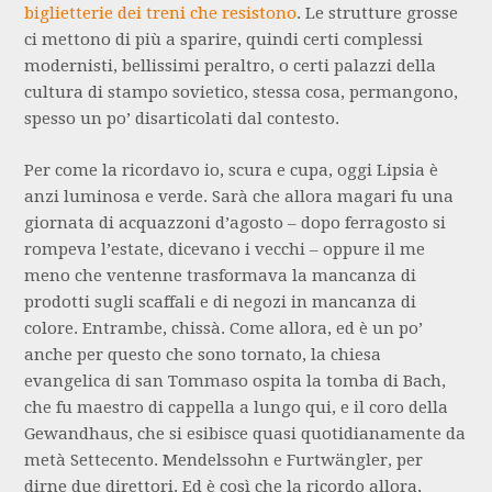
biglietterie dei treni che resistono
. Le strutture grosse
ci mettono di più a sparire, quindi certi complessi
modernisti, bellissimi peraltro, o certi palazzi della
cultura di stampo sovietico, stessa cosa, permangono,
spesso un po’ disarticolati dal contesto.
Per come la ricordavo io, scura e cupa, oggi Lipsia è
anzi luminosa e verde. Sarà che allora magari fu una
giornata di acquazzoni d’agosto – dopo ferragosto si
rompeva l’estate, dicevano i vecchi – oppure il me
meno che ventenne trasformava la mancanza di
prodotti sugli scaffali e di negozi in mancanza di
colore. Entrambe, chissà. Come allora, ed è un po’
anche per questo che sono tornato, la chiesa
evangelica di san Tommaso ospita la tomba di Bach,
che fu maestro di cappella a lungo qui, e il coro della
Gewandhaus, che si esibisce quasi quotidianamente da
metà Settecento. Mendelssohn e Furtwängler, per
dirne due direttori. Ed è così che la ricordo allora,