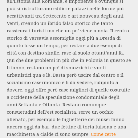
all’Estonia alla Romania, è imponente e ovunque si
può si ristrutturano edifici e palazzi nelle forme più
accattivanti tra Settecento e art nouveau degli anni
Venti, creando un ibrido falso-storico che tanto
rassicura i turisti ma che un po’ viene a noia. Il centro
storico di Varsavia assomiglia oggi più a Dresda di
quanto fosse un tempo, per restare a due esempi di
città con destino simile, rase al suolo ottant’anni fa.
Qui che due problemi in più che in Polonia in questo se
li fanno, restano un po’ di smozzichi e vuoti
urbanistici qua e là. Basta però uscire dal centro e il
socialismo casermonico è lì da vedere, ridipinto a
dovere, oggi offre però case migliori di quelle costruite
a occidente della speculazione condominiale degli
anni Settanta e Ottanta. Restano comunque
consuetudini dell’est socialista, serve un occhio
allenato, per esempio le biglietterie dei musei fanno
ancora oggi da bar, due fettine di torta luisona e una
macchinetta a cialde ci sono sempre.
Come certe