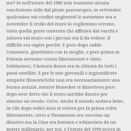
me? Se nell’estate del 1989 non traemmo alcuna
conclusione utile dal picnic paneuropeo, in settembre
qualcosina sui confini ungheresi lo notammo ma a
novembre il crollo del muro lo cogliemmo eccome,
tutta quella gente contenta che affluiva dai varchi e
saltava sul muro con i picconi era lì da vedere. Il
difficile era capire perché. E poco dopo cadde
Ceausescu, giustiziato con la moglie, e poco prima in
Polonia avevano votato liberamente e vinto
Solidarność, l’Armata Rossa era in ritirata da tutti i
paesi satellite. E per le mie giovanili e ingiustificate
simpatie filosovietiche non era necessariamente una
buona notizia, mentre Honecker si dimetteva poco
dopo aver detto che il muro sarebbe durato per
almeno un secolo. Certo. Anche il mondo andava bene,
in Cile dopo sedici anni si votava per la prima volta
liberamente, certo a Tienanmen era successo un
disastro ma la Cina era lontana e schiacciata da un
potere millenario, per noi, e l’estate del 1990 aveva in