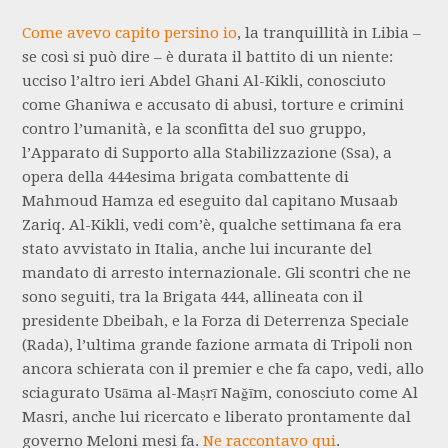
Come avevo capito persino io
, la tranquillità in Libia –
se così si può dire – è durata il battito di un niente:
ucciso l’altro ieri Abdel Ghani Al-Kikli, conosciuto
come Ghaniwa e accusato di abusi, torture e crimini
contro l’umanità, e la sconfitta del suo gruppo,
l’Apparato di Supporto alla Stabilizzazione (Ssa), a
opera della 444esima brigata combattente di
Mahmoud Hamza ed eseguito dal capitano Musaab
Zariq. Al-Kikli, vedi com’è, qualche settimana fa era
stato avvistato in Italia, anche lui incurante del
mandato di arresto internazionale. Gli scontri che ne
sono seguiti, tra la Brigata 444, allineata con il
presidente Dbeibah, e la Forza di Deterrenza Speciale
(Rada), l’ultima grande fazione armata di Tripoli non
ancora schierata con il premier e che fa capo, vedi, allo
sciagurato Usāma al-Maṣrī Nağīm, conosciuto come Al
Masri, anche lui ricercato e liberato prontamente dal
governo Meloni mesi fa.
Ne raccontavo qui
.