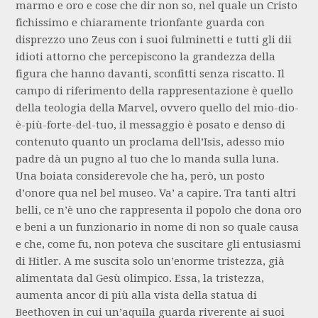
marmo e oro e cose che dir non so, nel quale un Cristo
fichissimo e chiaramente trionfante guarda con
disprezzo uno Zeus con i suoi fulminetti e tutti gli dii
idioti attorno che percepiscono la grandezza della
figura che hanno davanti, sconfitti senza riscatto. Il
campo di riferimento della rappresentazione è quello
della teologia della Marvel, ovvero quello del mio-dio-
è-più-forte-del-tuo, il messaggio è posato e denso di
contenuto quanto un proclama dell’Isis, adesso mio
padre dà un pugno al tuo che lo manda sulla luna.
Una boiata considerevole che ha, però, un posto
d’onore qua nel bel museo. Va’ a capire. Tra tanti altri
belli, ce n’è uno che rappresenta il popolo che dona oro
e beni a un funzionario in nome di non so quale causa
e che, come fu, non poteva che suscitare gli entusiasmi
di Hitler. A me suscita solo un’enorme tristezza, già
alimentata dal Gesù olimpico. Essa, la tristezza,
aumenta ancor di più alla vista della statua di
Beethoven in cui un’aquila guarda riverente ai suoi