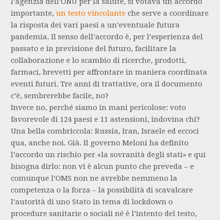
l’agenzia dell’ONU per la salute, si votava un accordo
importante,
un testo vincolante
che serve a coordinare
la risposta dei vari paesi a un’eventuale futura
pandemia. Il senso dell’accordo è, per l’esperienza del
passato e in previsione del futuro, facilitare la
collaborazione e lo scambio di ricerche, prodotti,
farmaci, brevetti per affrontare in maniera coordinata
eventi futuri. Tre anni di trattative, ora il documento
c’è, sembrerebbe facile, no?
Invece no, perché siamo in mani pericolose: voto
favorevole di 124 paesi e 11 astensioni, indovina chi?
Una bella combriccola: Russia, Iran, Israele ed eccoci
qua, anche noi. Già. Il governo Meloni ha definito
l’accordo un rischio per «la sovranità degli stati» e qui
bisogna dirlo: non vi è alcun punto che preveda – e
comunque l’OMS non ne avrebbe nemmeno la
competenza o la forza – la possibilità di scavalcare
l’autorità di uno Stato in tema di lockdown o
procedure sanitarie o sociali né è l’intento del testo,