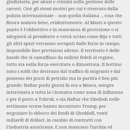
giudiziaria, per abusi e crimini nella gestione delle
carceri. Cioè gli stessi motivi per cui è ricercato dalla
polizia internazionale – non quella italiana -, cosa che
finora andava bene, evidentemente. Al Masri a questo
punto è l’obbiettivo e in mancanza di protezione o si
adeguerà al presidente o verrà ucciso come Bija e tutti
gli altri spazi verranno occupati dalle forze in campo,
impossibile fare previsioni adesso. Il territorio è delle
bande che si camuffano da milizie fedeli al regime,
tutto sta nella forza esercitata o dimostrata. Il bottino
sono i soldi che derivano dal traffico di migranti e dal
possesso dei pozzi di petrolio ma la partita è ben più
grande: Haftar pochi giorni fa era a Mosca, sempre
interessata a tutta la Cirenaica come zona di influenza
e per il porto a Tobruk, e sia Haftar che Dbeibah nelle
settimane scorse hanno incontrato Trump, per
negoziare lo sblocco dei fondi di Gheddafi, venti
miliardi di dollari, in cambio di contratti con
l’industria americana. E non mancano Turchia ed