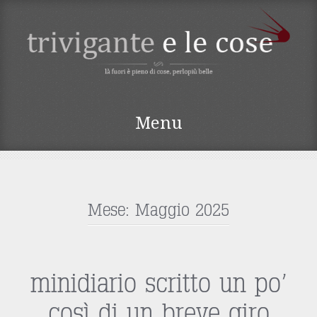
TRIVIGANTE E LE
Menu
COSE
Vai
al
contenuto
Mese:
Maggio 2025
minidiario scritto un po’
così di un breve giro