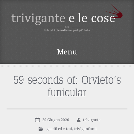
TRIVIGANTE E LE
Menu
COSE
Vai
al
contenuto
59 seconds of: Orvieto’s
funicular
20 Giugno 2026
trivigante
gaudii ed estasi
,
trivigantismi