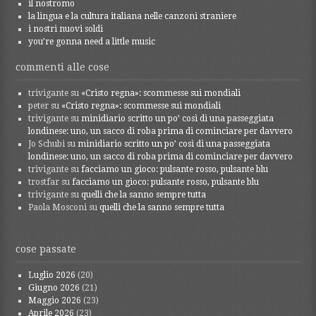
il nostromo
la lingua e la cultura italiana nelle canzoni straniere
i nostri nuovi soldi
you’re gonna need a little music
commenti alle cose
trivigante
su
«Cristo regna»: scommesse sui mondiali
peter
su
«Cristo regna»: scommesse sui mondiali
trivigante
su
minidiario scritto un po’ così di una passeggiata
londinese: uno, un sacco di roba prima di cominciare per davvero
Jo Schubi
su
minidiario scritto un po’ così di una passeggiata
londinese: uno, un sacco di roba prima di cominciare per davvero
trivigante
su
facciamo un gioco: pulsante rosso, pulsante blu
trostfar
su
facciamo un gioco: pulsante rosso, pulsante blu
trivigante
su
quelli che la sanno sempre tutta
Paola Mosconi
su
quelli che la sanno sempre tutta
cose passate
Luglio 2026
(20)
Giugno 2026
(21)
Maggio 2026
(23)
Aprile 2026
(23)