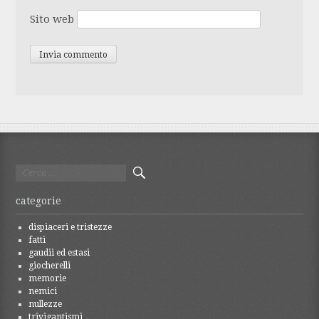
Sito web
Ricerca
per:
categorie
dispiaceri e tristezze
fatti
gaudii ed estasi
giocherelli
memorie
nemici
nullezze
trivigantismi