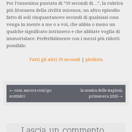
Per l’ennesima puntata di “59 secondi di…”, la rubrica
più litoranea della civiltà micenea, un altro episodio
fatto di soli cinquantanove secondi di qualsiasi cosa
venga in mente a me o a voi, che abbia o meno un
qualche significato intrinseco e che abbiate voglia di
immortalare. Preferibilmente con i mezzi più ridotti
possibile.
Tutti gli altri 59 secondi
|
pleilista
Navigazione
←
coni, ancora coni (go
la musica delle stagioni,
scottish!)
primavera 2026
→
articolo
Lascia un commento