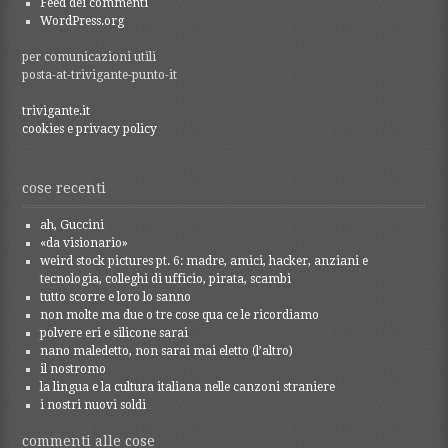
Feed dei commenti
WordPress.org
per comunicazioni utili
posta-at-trivigante-punto-it
trivigante.it
cookies e privacy policy
cose recenti
ah, Guccini
«da visionario»
weird stock pictures pt. 6: madre, amici, hacker, anziani e
tecnologia, colleghi di ufficio, pirata, scambi
tutto scorre e loro lo sanno
non molte ma due o tre cose qua ce le ricordiamo
polvere eri e silicone sarai
nano maledetto, non sarai mai eletto (l’altro)
il nostromo
la lingua e la cultura italiana nelle canzoni straniere
i nostri nuovi soldi
commenti alle cose