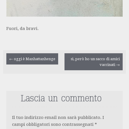
Fuori, da bravi.
Navigazione
←
oggi è Manhattanhenge
sì, però ho un sacco di amici
vaccinati
→
articolo
Lascia un commento
Il tuo indirizzo email non sarà pubblicato.
I
campi obbligatori sono contrassegnati
*