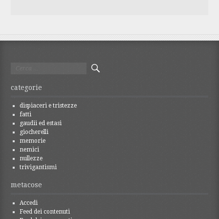
Ricerca
per:
categorie
dispiaceri e tristezze
fatti
gaudii ed estasi
giocherelli
memorie
nemici
nullezze
trivigantismi
metacose
Accedi
Feed dei contenuti