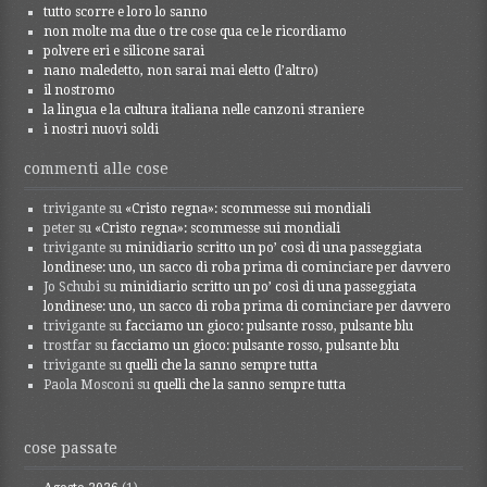
tutto scorre e loro lo sanno
non molte ma due o tre cose qua ce le ricordiamo
polvere eri e silicone sarai
nano maledetto, non sarai mai eletto (l’altro)
il nostromo
la lingua e la cultura italiana nelle canzoni straniere
i nostri nuovi soldi
commenti alle cose
trivigante
su
«Cristo regna»: scommesse sui mondiali
peter
su
«Cristo regna»: scommesse sui mondiali
trivigante
su
minidiario scritto un po’ così di una passeggiata
londinese: uno, un sacco di roba prima di cominciare per davvero
Jo Schubi
su
minidiario scritto un po’ così di una passeggiata
londinese: uno, un sacco di roba prima di cominciare per davvero
trivigante
su
facciamo un gioco: pulsante rosso, pulsante blu
trostfar
su
facciamo un gioco: pulsante rosso, pulsante blu
trivigante
su
quelli che la sanno sempre tutta
Paola Mosconi
su
quelli che la sanno sempre tutta
cose passate