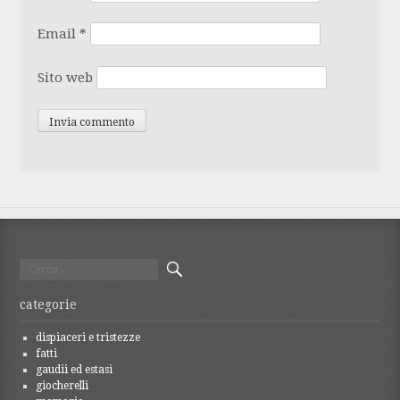
Email
*
Sito web
Ricerca
per:
categorie
dispiaceri e tristezze
fatti
gaudii ed estasi
giocherelli