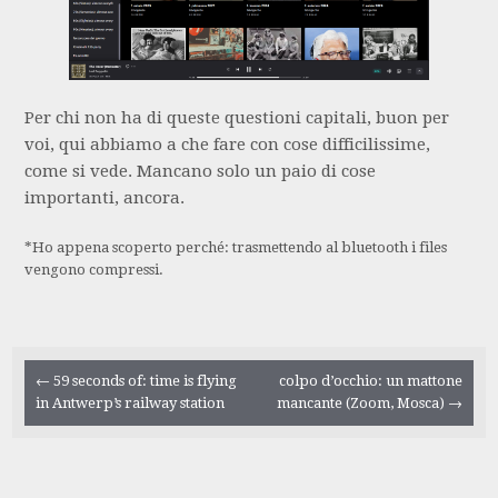
Per chi non ha di queste questioni capitali, buon per
voi, qui abbiamo a che fare con cose difficilissime,
come si vede. Mancano solo un paio di cose
importanti, ancora.
*Ho appena scoperto perché: trasmettendo al bluetooth i files
vengono compressi.
Navigazione
←
59 seconds of: time is flying
colpo d’occhio: un mattone
in Antwerp’s railway station
mancante (Zoom, Mosca)
→
articolo