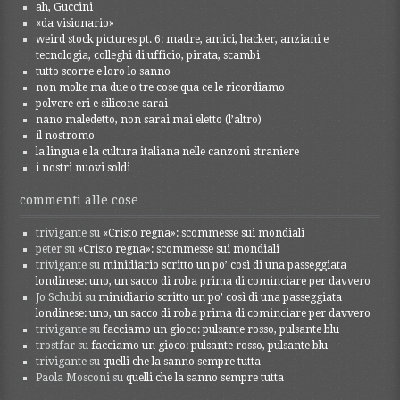
ah, Guccini
«da visionario»
weird stock pictures pt. 6: madre, amici, hacker, anziani e
tecnologia, colleghi di ufficio, pirata, scambi
tutto scorre e loro lo sanno
non molte ma due o tre cose qua ce le ricordiamo
polvere eri e silicone sarai
nano maledetto, non sarai mai eletto (l’altro)
il nostromo
la lingua e la cultura italiana nelle canzoni straniere
i nostri nuovi soldi
commenti alle cose
trivigante
su
«Cristo regna»: scommesse sui mondiali
peter
su
«Cristo regna»: scommesse sui mondiali
trivigante
su
minidiario scritto un po’ così di una passeggiata
londinese: uno, un sacco di roba prima di cominciare per davvero
Jo Schubi
su
minidiario scritto un po’ così di una passeggiata
londinese: uno, un sacco di roba prima di cominciare per davvero
trivigante
su
facciamo un gioco: pulsante rosso, pulsante blu
trostfar
su
facciamo un gioco: pulsante rosso, pulsante blu
trivigante
su
quelli che la sanno sempre tutta
Paola Mosconi
su
quelli che la sanno sempre tutta