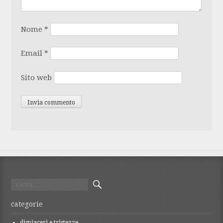
Nome
*
Email
*
Sito web
Ricerca
per:
categorie
dispiaceri e tristezze