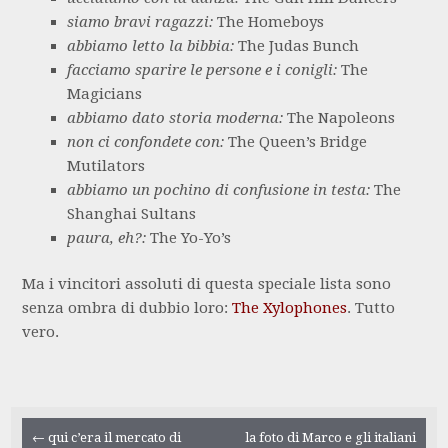
siamo bravi ragazzi:
The Homeboys
abbiamo letto la bibbia:
The Judas Bunch
facciamo sparire le persone e i conigli:
The
Magicians
abbiamo dato storia moderna:
The Napoleons
non ci confondete con:
The Queen’s Bridge
Mutilators
abbiamo un pochino di confusione in testa:
The
Shanghai Sultans
paura, eh?:
The Yo-Yo’s
Ma i vincitori assoluti di questa speciale lista sono
senza ombra di dubbio loro:
The Xylophones
. Tutto
vero.
Navigazione
←
qui c’era il mercato di
la foto di Marco e gli italiani