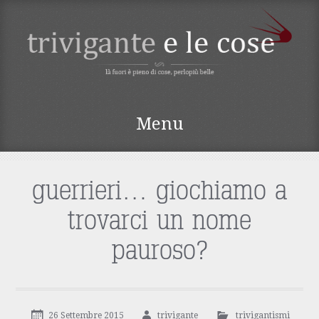
TRIVIGANTE E LE
Menu
COSE
Vai
al
contenuto
guerrieri… giochiamo a
trovarci un nome
pauroso?
26 Settembre 2015
trivigante
trivigantismi