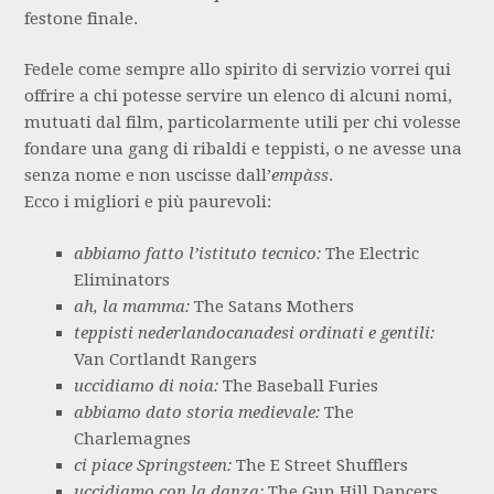
festone finale.
Fedele come sempre allo spirito di servizio vorrei qui
offrire a chi potesse servire un elenco di alcuni nomi,
mutuati dal film, particolarmente utili per chi volesse
fondare una gang di ribaldi e teppisti, o ne avesse una
senza nome e non uscisse dall’
empàss
.
Ecco i migliori e più paurevoli:
abbiamo fatto l’istituto tecnico:
The Electric
Eliminators
ah, la mamma:
The Satans Mothers
teppisti nederlandocanadesi ordinati e gentili:
Van Cortlandt Rangers
uccidiamo di noia:
The Baseball Furies
abbiamo dato storia medievale:
The
Charlemagnes
ci piace Springsteen:
The E Street Shufflers
uccidiamo con la danza:
The Gun Hill Dancers