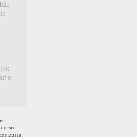
bile
me
pero
ione
ne
hiarisce
ione Russa,