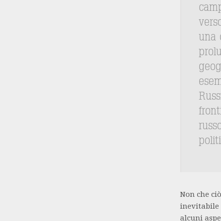
camp
vers
una 
prol
geogr
esem
Russ
front
russ
polit
Non che ciò
inevitabile
alcuni aspe