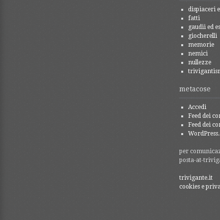
dispiaceri e
fatti
gaudii ed es
giocherelli
memorie
nemici
nullezze
trivigantis
metacose
Accedi
Feed dei co
Feed dei c
WordPress.
per comunicazi
posta-at-trivig
trivigante.it
cookies e priv