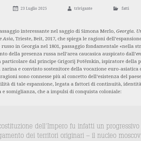
23 Luglio 2025
trivigante
fatti
assaggio interessante nel saggio di Simona Merlo,
Georgia. U
e Asia
, Trieste, Beit, 2017, che spiega le ragioni dell’espansion
 russo in Georgia nel 1801, passaggio fondamentale «nella str
to della presenza russa nell’area caucasica auspicato dall’
en
n particolare dal principe Grigorij Potëmkin, ispiratore della p
a zarina e convinto sostenitore della vocazione euro-asiatica 
 ragioni sono connesse più al concetto dell’esistenza del paese
ilità di tale espansione, legata a fattori di continuità, identità
 somiglianza, che a impulsi di conquista coloniale:
ostituzione dell’Impero fu infatti un progressivo
gamento dei territori originari – il nucleo moscov