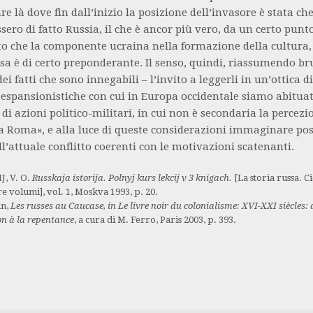
re là dove fin dall’inizio la posizione dell’invasore è stata ch
ssero di fatto Russia, il che è ancor più vero, da un certo punto
sto che la componente ucraina nella formazione della cultura,
ssa è di certo preponderante. Il senso, quindi, riassumendo b
 dei fatti che sono innegabili – l’invito a leggerli in un’ottica d
espansionistiche con cui in Europa occidentale siamo abituat
 di azioni politico-militari, in cui non è secondaria la percezi
 Roma», e alla luce di queste considerazioni immaginare poss
ll’attuale conflitto coerenti con le motivazioni scatenanti.
, V. O.
Russkaja istorija. Polnyj kurs lekcij v 3 knigach.
[La storia russa. C
tre volumi], vol. 1, Moskva 1993, p. 20.
an,
Les russes au Caucase, in Le livre noir du colonialisme: XVI-XXI siècles: 
on à la repentance
, a cura di M. Ferro, Paris 2003, p. 393.