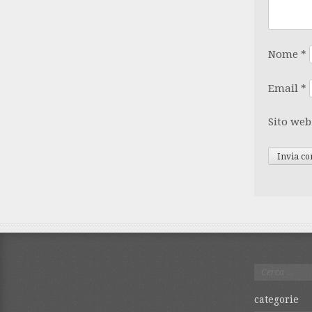
Nome
*
Email
*
Sito web
Ricerca
per:
categorie