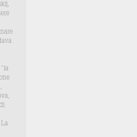
kij,
iere
inare
dava
“la
ione
,
ova,
di
 La