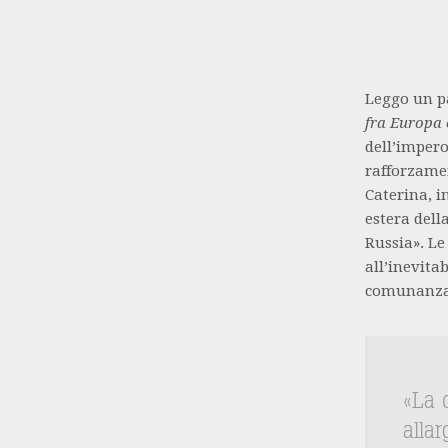
Leggo un p
fra Europa 
dell’impero
rafforzamen
Caterina, i
estera dell
Russia». Le
all’inevitab
comunanza e
«La c
allar