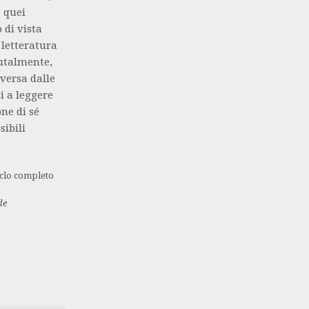
e quei
 di vista
 letteratura
rutalmente,
iversa dalle
i a leggere
one di sé
ibili
iclo completo
de