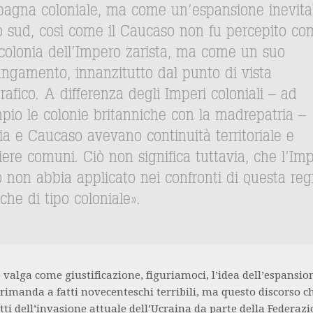
agna coloniale, ma come un’espansione inevita
o sud, così come il Caucaso non fu percepito co
colonia dell’Impero zarista, ma come un suo
ungamento, innanzitutto dal punto di vista
afico. A differenza degli Imperi coloniali – ad
pio le colonie britanniche con la madrepatria –
ia e Caucaso avevano continuità territoriale e
iere comuni. Ciò non significa tuttavia, che l’Im
o non abbia applicato nei confronti di questa reg
iche di tipo coloniale».
 valga come giustificazione, figuriamoci, l’idea dell’espansio
 rimanda a fatti novecenteschi terribili, ma questo discorso c
tti dell’invasione attuale dell’Ucraina da parte della Federaz