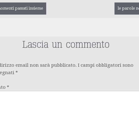
gazione
omenti passati insieme
le parole n
olo
Lascia un commento
ndirizzo email non sarà pubblicato.
I campi obbligatori sono
segnati
*
nto
*