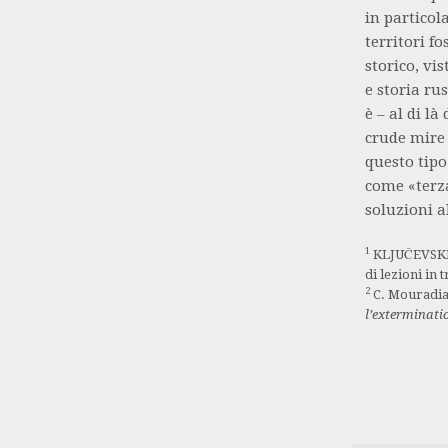
in particola
territori fo
storico, vi
e storia ru
è – al di là
crude mire 
questo tipo
come «terza
soluzioni a
1
KLJUČEVSKIJ
di lezioni in 
2
C. Mouradi
l’exterminati