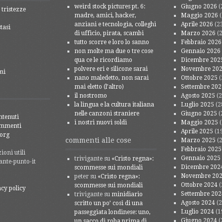
weird stock pictures pt. 6:
Giugno 2026
(
 tristezze
madre, amici, hacker,
Maggio 2026
(
anziani e tecnologia, colleghi
Aprile 2026
(2
tasi
di ufficio, pirata, scambi
Marzo 2026
(2
tutto scorre e loro lo sanno
Febbraio 2026
non molte ma due o tre cose
Gennaio 2026
qua ce le ricordiamo
Dicembre 202
polvere eri e silicone sarai
Novembre 20
mi
nano maledetto, non sarai
Ottobre 2025
(
mai eletto (l’altro)
Settembre 202
il nostromo
Agosto 2025
(2
la lingua e la cultura italiana
Luglio 2025
(2
nelle canzoni straniere
Giugno 2025
(
ntenuti
i nostri nuovi soldi
Maggio 2025
(
ommenti
Aprile 2025
(1
org
commenti alle cose
Marzo 2025
(2
Febbraio 2025
oni utili
Gennaio 2025
trivigante
su
«Cristo regna»:
ante-punto-it
Dicembre 202
scommesse sui mondiali
Novembre 20
peter
su
«Cristo regna»:
Ottobre 2024
(
scommesse sui mondiali
acy policy
Settembre 202
trivigante
su
minidiario
Agosto 2024
(2
scritto un po’ così di una
Luglio 2024
(1
passeggiata londinese: uno,
Giugno 2024
(
un sacco di roba prima di