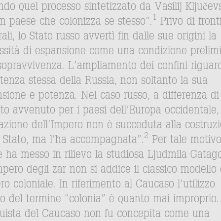
do quel processo sintetizzato da Vasilij Ključevs
1
un paese che colonizza se stesso”.
Privo di front
ali, lo Stato russo avvertì fin dalle sue origini la
ssità di espansione come una condizione prelim
 sopravvivenza. L’ampliamento dei confini riguar
stenza stessa della Russia, non soltanto la sua
nsione e potenza. Nel caso russo, a differenza di
to avvenuto per i paesi dell’Europa occidentale, 
azione dell’Impero non è succeduta alla costruz
2
o Stato, ma l’ha accompagnata”.
Per tale motivo
 ha messo in rilievo la studiosa Ljudmila Gatag
mpero degli zar non si addice il classico modello 
o coloniale. In riferimento al Caucaso l’utilizzo
so del termine “colonia” è quanto mai improprio.
uista del Caucaso non fu concepita come una