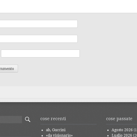
cose recenti
cose passate
ah, Guccini
Agosto 2026
(1
«da visionario»
Luglio 2026
(2