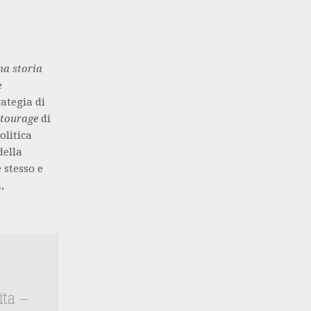
na storia
e
ategia di
tourage
di
olitica
della
 stesso e
,
ita –