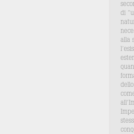
secon
di “
natur
nece
alla
l’esi
este
quan
form
dell
come
all’I
Imper
stes
conq