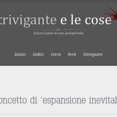
IVIGANTE E LE
inizio
indici
cerca
feed
trivigante
o
concetto di ‘espansione inevitab