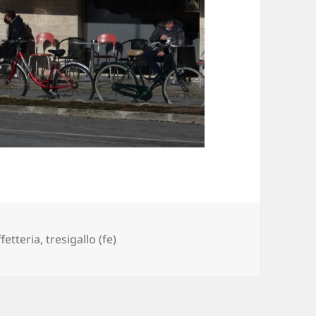
ie
ffetteria
,
tresigallo (fe)