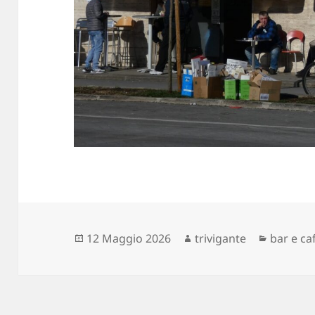
Scritto
Autore
Categor
12 Maggio 2026
trivigante
bar e ca
il