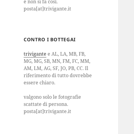
e non si fa così.
posta[at]trivigante.it
CONTRO I BOTTEGAI
trivigante
e AL, LA, MB, FB,
MG, MG, SB, MN, FM, FC, MM,
AM, LM, AG, SF, JO, PB, CC. Il
riferimento di tutto dovrebbe
essere chiaro.
valgono solo le fotografie
scattate di persona.
posta[at]trivigante.it