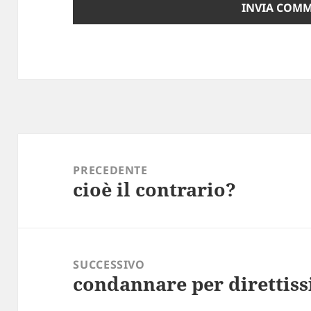
Navigazione
articoli
PRECEDENTE
cioè il contrario?
Articolo
precedente:
SUCCESSIVO
condannare per direttis
Articolo
successivo: