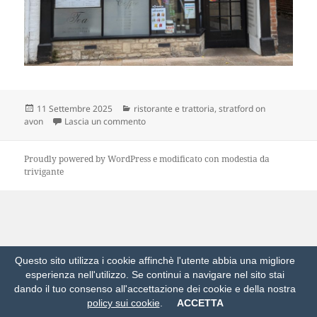
Scritto
Categorie
11 Settembre 2025
ristorante e trattoria
,
stratford on
il
su is in your eyes
avon
Lascia un commento
Proudly powered by WordPress
e modificato con modestia da
trivigante
Questo sito utilizza i cookie affinchè l'utente abbia una migliore
esperienza nell'utilizzo. Se continui a navigare nel sito stai
dando il tuo consenso all'accettazione dei cookie e della nostra
policy sui cookie
.
ACCETTA