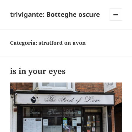
trivigante: Botteghe oscure
MENU
E
WIDGET
Categoria:
stratford on avon
is in your eyes