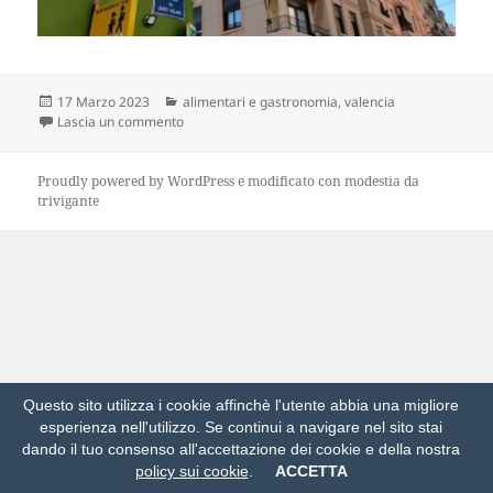
Scritto
Categorie
17 Marzo 2023
alimentari e gastronomia
,
valencia
il
su diversificazione commerciale
Lascia un commento
Proudly powered by WordPress
e modificato con modestia da
trivigante
Questo sito utilizza i cookie affinchè l'utente abbia una migliore
esperienza nell'utilizzo. Se continui a navigare nel sito stai
dando il tuo consenso all'accettazione dei cookie e della nostra
policy sui cookie
.
ACCETTA