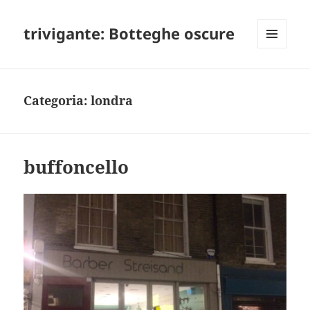
trivigante: Botteghe oscure
MENU
E
WIDGET
Categoria:
londra
buffoncello