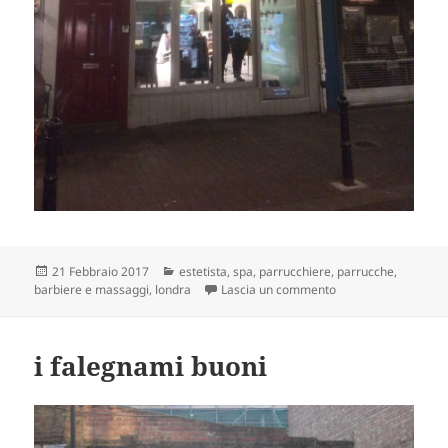
Scritto
Categorie
21 Febbraio 2017
estetista, spa, parrucchiere, parrucche,
il
su buffoncello
barbiere e massaggi
,
londra
Lascia un commento
i falegnami buoni