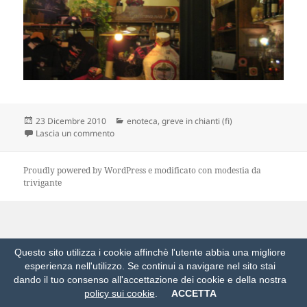
Scritto
Categorie
23 Dicembre 2010
enoteca
,
greve in chianti (fi)
il
su quando il vino è troppo
Lascia un commento
Proudly powered by WordPress
e modificato con modestia da
trivigante
Questo sito utilizza i cookie affinchè l'utente abbia una migliore
esperienza nell'utilizzo. Se continui a navigare nel sito stai
dando il tuo consenso all'accettazione dei cookie e della nostra
policy sui cookie
.
ACCETTA