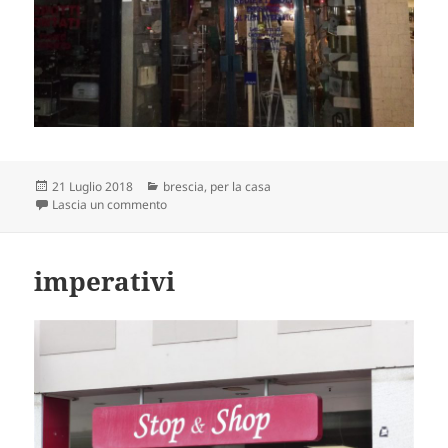
Scritto
Categorie
21 Luglio 2018
brescia
,
per la casa
il
su allude forse ai piaceri e ai dispiaceri della casa?
Lascia un commento
imperativi