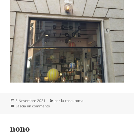
Scritto
Categorie
5 Novembre 2021
per la casa
,
roma
il
su e non vende libri
Lascia un commento
nono