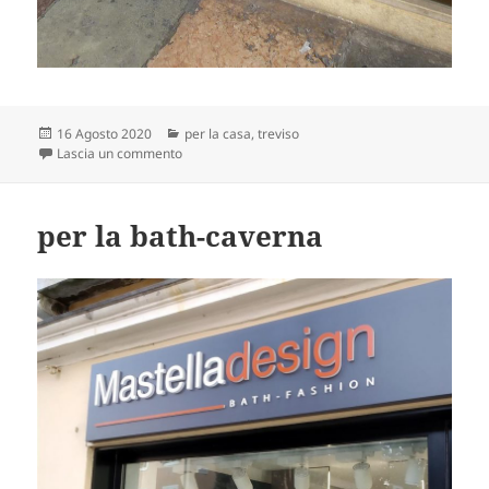
Scritto
Categorie
16 Agosto 2020
per la casa
,
treviso
il
su non liquida
Lascia un commento
per la bath-caverna