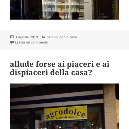
Scritto
Categorie
3 Agosto 2019
milano
,
per la casa
il
su ah, i superlativissimi
Lascia un commento
allude forse ai piaceri e ai
dispiaceri della casa?