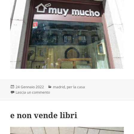
Scritto
Categorie
24 Gennaio 2022
madrid
,
per la casa
il
su capiranno?
Lascia un commento
e non vende libri