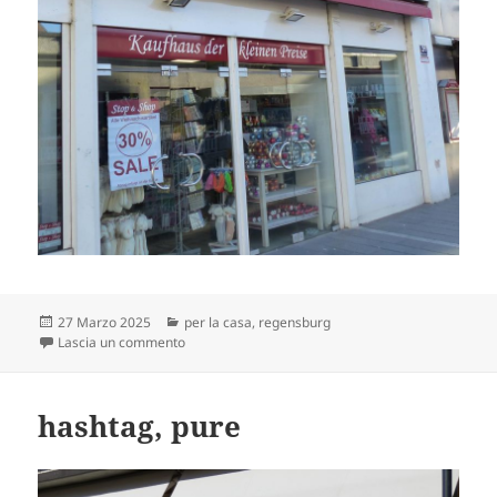
Scritto
Categorie
27 Marzo 2025
per la casa
,
regensburg
il
su imperativi
Lascia un commento
hashtag, pure