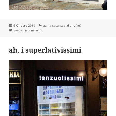
Scritto
Categorie
6 Ottobre 2019
per la casa
,
scandiano (re)
il
su molto chiaro
Lascia un commento
ah, i superlativissimi