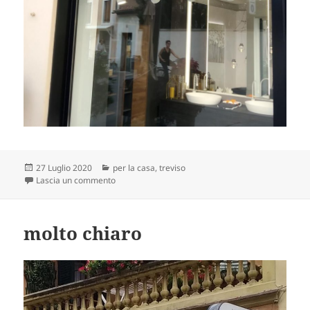
Scritto
Categorie
27 Luglio 2020
per la casa
,
treviso
il
su per la bath-caverna
Lascia un commento
molto chiaro