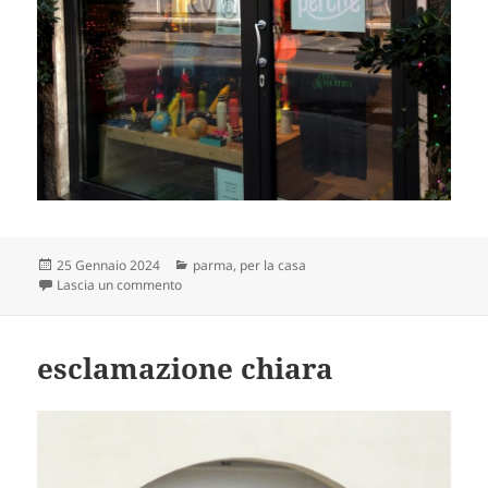
Scritto
Categorie
25 Gennaio 2024
parma
,
per la casa
il
su a saperlo
Lascia un commento
esclamazione chiara