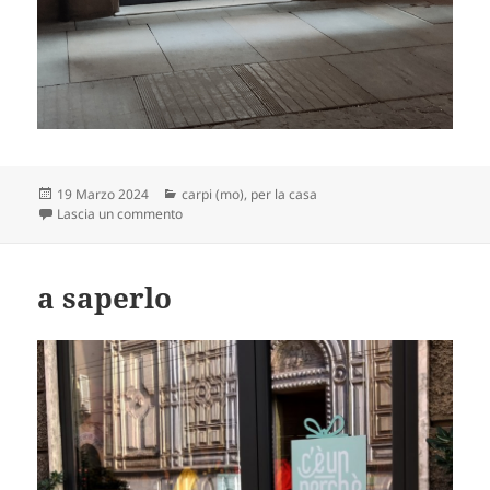
Scritto
Categorie
19 Marzo 2024
carpi (mo)
,
per la casa
il
su acronimo di che?
Lascia un commento
a saperlo