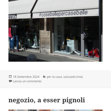
Scritto
Categorie
18 Settembre 2024
per la casa
,
sassuolo (mo)
il
su hashtag, pure
Lascia un commento
negozio, a esser pignoli