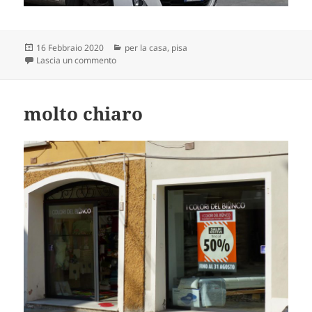
Scritto
Categorie
16 Febbraio 2020
per la casa
,
pisa
il
su molto chiaro
Lascia un commento
molto chiaro