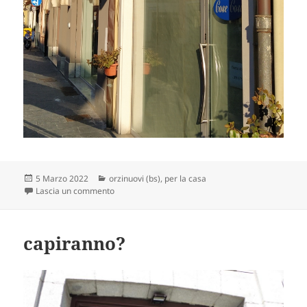
Scritto
Categorie
5 Marzo 2022
orzinuovi (bs)
,
per la casa
il
su così come?
Lascia un commento
capiranno?