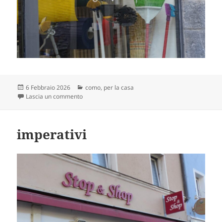
Scritto
Categorie
6 Febbraio 2026
como
,
per la casa
il
su con la ‘erre’, rn.
Lascia un commento
imperativi