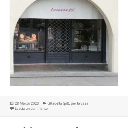
Scritto
Categorie
28 Marzo 2023
cittadella (pd)
,
per la casa
il
su esclamazione chiara
Lascia un commento