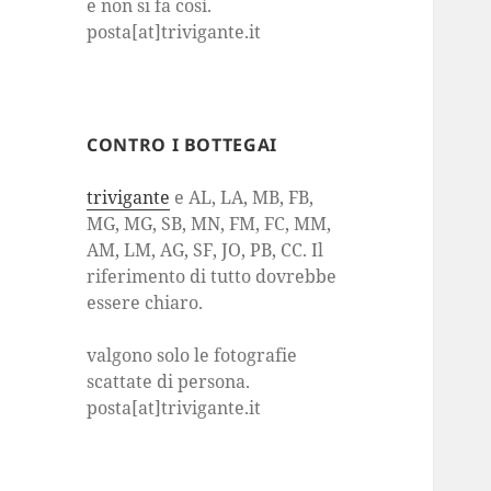
e non si fa così.
posta[at]trivigante.it
CONTRO I BOTTEGAI
trivigante
e AL, LA, MB, FB,
MG, MG, SB, MN, FM, FC, MM,
AM, LM, AG, SF, JO, PB, CC. Il
riferimento di tutto dovrebbe
essere chiaro.
valgono solo le fotografie
scattate di persona.
posta[at]trivigante.it