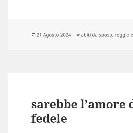
Scritto
Categorie
21 Agosto 2024
abiti da sposa
,
reggio e
il
sarebbe l’amore 
fedele