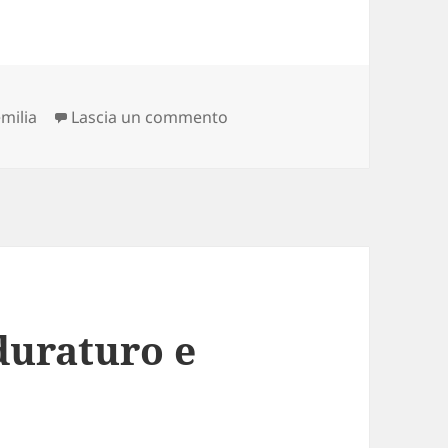
su il negozio di Edoardo Ben
milia
Lascia un commento
duraturo e