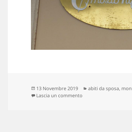
Scritto
Categorie
13 Novembre 2019
abiti da sposa
,
mont
il
su tu chiamale se vuoi
Lascia un commento