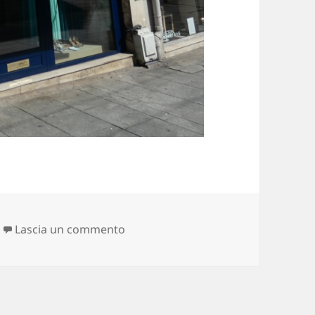
su sarebbe l’amore duraturo e fede
Lascia un commento