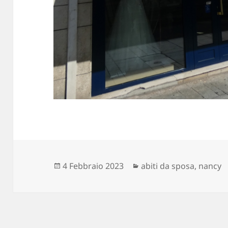
Scritto
Categorie
4 Febbraio 2023
abiti da sposa
,
nancy
il