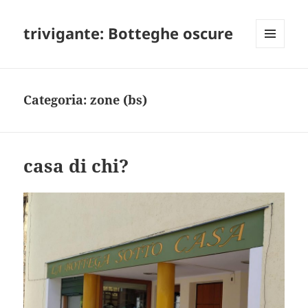
trivigante: Botteghe oscure
MENU
E
WIDGET
Categoria:
zone (bs)
casa di chi?