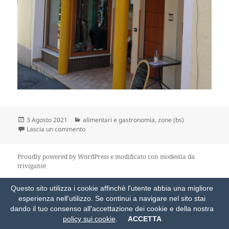
Scritto
Categorie
3 Agosto 2021
alimentari e gastronomia
,
zone (bs)
il
su casa di chi?
Lascia un commento
Proudly powered by WordPress
e modificato con modestia da
trivigante
Questo sito utilizza i cookie affinchè l'utente abbia una migliore
esperienza nell'utilizzo. Se continui a navigare nel sito stai
dando il tuo consenso all'accettazione dei cookie e della nostra
policy sui cookie
.
ACCETTA