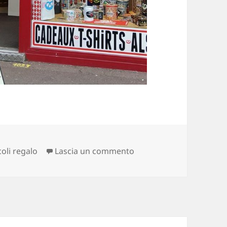
su dopo l’olandese vola
coli regalo
Lascia un commento