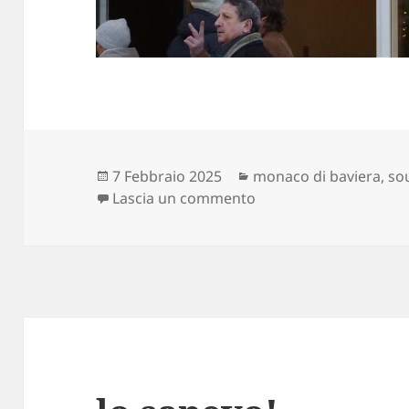
Scritto
Categorie
7 Febbraio 2025
monaco di baviera
,
sou
il
su lui e lei, credo
Lascia un commento