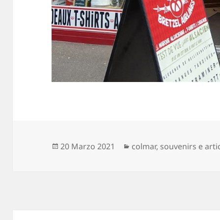
Scritto
Categorie
20 Marzo 2021
colmar
,
souvenirs e arti
il