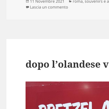
Scritto
Categorie
11 Novembre 2021
roma
,
souvenirs e a
il
su lo sapevo!
Lascia un commento
dopo l’olandese 