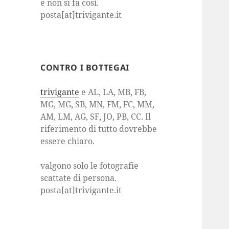
e non si fa così.
posta[at]trivigante.it
CONTRO I BOTTEGAI
trivigante
e AL, LA, MB, FB,
MG, MG, SB, MN, FM, FC, MM,
AM, LM, AG, SF, JO, PB, CC. Il
riferimento di tutto dovrebbe
essere chiaro.
valgono solo le fotografie
scattate di persona.
posta[at]trivigante.it