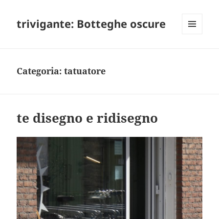
trivigante: Botteghe oscure
MENU
E
WIDGET
Categoria:
tatuatore
te disegno e ridisegno