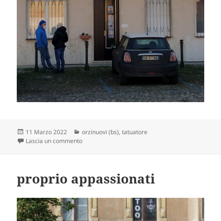
Scritto
Categorie
11 Marzo 2022
orzinuovi (bs)
,
tatuatore
il
su alzo le mani
Lascia un commento
proprio appassionati