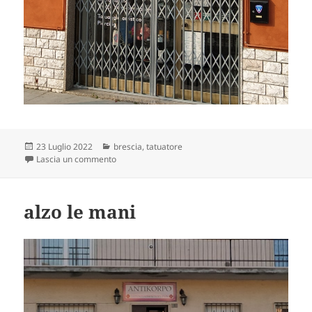
Scritto
Categorie
23 Luglio 2022
brescia
,
tatuatore
il
su dovrebbe essere un elemento di garanzia, pensa
Lascia un commento
alzo le mani