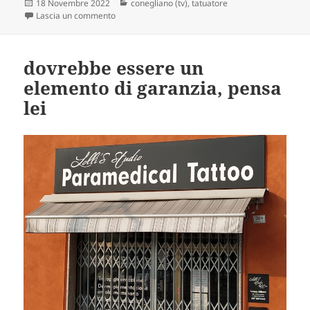
Scritto
Categorie
18 Novembre 2022
conegliano (tv)
,
tatuatore
il
su anche dentro, quindi
Lascia un commento
dovrebbe essere un
elemento di garanzia, pensa
lei