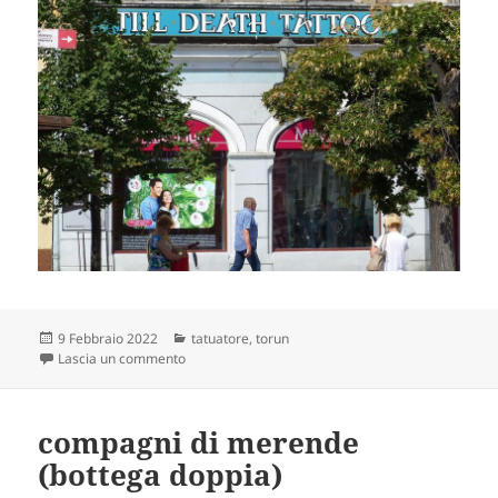
Scritto
Categorie
9 Febbraio 2022
tatuatore
,
torun
il
su proprio appassionati
Lascia un commento
compagni di merende
(bottega doppia)