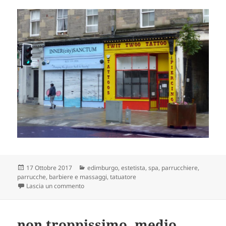
Scritto
Categorie
17 Ottobre 2017
edimburgo
,
estetista, spa, parrucchiere,
il
parrucche, barbiere e massaggi
,
tatuatore
su compagni di merende (bottega doppia)
Lascia un commento
non troppissimo, medio,