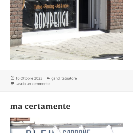
Scritto
Categorie
10 Ottobre 2023
gand
,
tatuatore
il
su te disegno e ridisegno
Lascia un commento
ma certamente