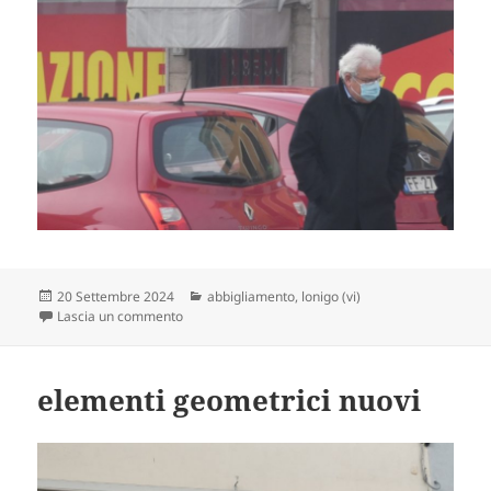
Scritto
Categorie
20 Settembre 2024
abbigliamento
,
lonigo (vi)
il
su al minimo
Lascia un commento
elementi geometrici nuovi