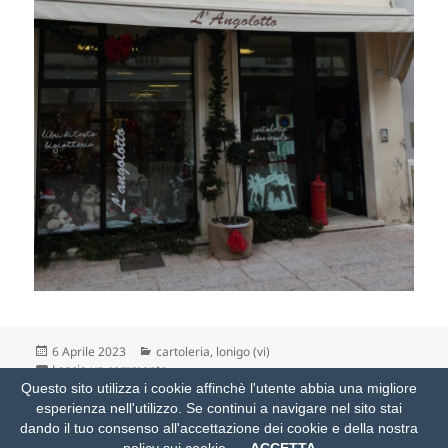
Scritto
Categorie
6 Aprile 2023
cartoleria
,
lonigo (vi)
il
su elementi geometrici nuovi
Lascia un commento
Questo sito utilizza i cookie affinchè l'utente abbia una migliore
esperienza nell'utilizzo. Se continui a navigare nel sito stai
Proudly powered by WordPress
e modificato con modestia da
dando il tuo consenso all'accettazione dei cookie e della nostra
trivigante