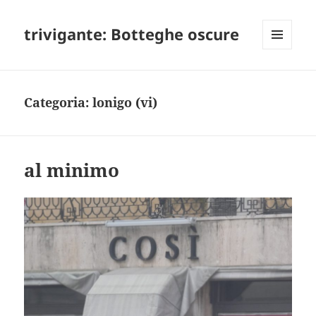
trivigante: Botteghe oscure
MENU
E
WIDGET
Categoria:
lonigo (vi)
al minimo