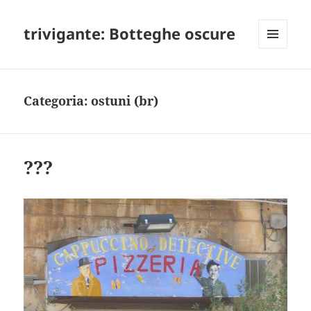
trivigante: Botteghe oscure
MENU
E
WIDGET
Categoria:
ostuni (br)
???