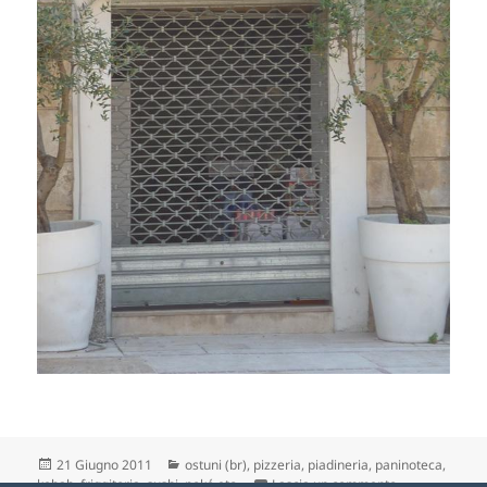
Scritto
Categorie
21 Giugno 2011
ostuni (br)
,
pizzeria, piadineria, paninoteca,
il
su ???
kebab, friggitoria, sushi, poké etc.
Lascia un commento