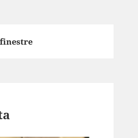
 finestre
ta