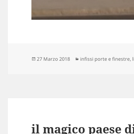
Scritto
Categorie
27 Marzo 2018
infissi porte e finestre
,
il
il magico paese d