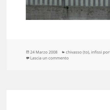
Scritto
Categorie
24 Marzo 2008
chivasso (to)
,
infissi por
il
su il magico paese di
Lascia un commento