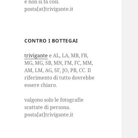
e non si fa così.
posta[at]trivigante.it
CONTRO I BOTTEGAI
trivigante
e AL, LA, MB, FB,
MG, MG, SB, MN, FM, FC, MM,
AM, LM, AG, SF, JO, PB, CC. Il
riferimento di tutto dovrebbe
essere chiaro.
valgono solo le fotografie
scattate di persona.
posta[at]trivigante.it