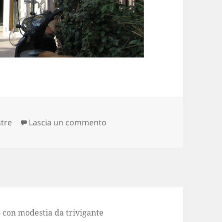
su run to the infisso
stre
Lascia un commento
 con modestia da trivigante