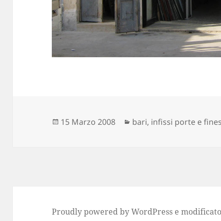
Scritto
Categorie
15 Marzo 2008
bari
,
infissi porte e fine
il
Proudly powered by WordPress
e modificato