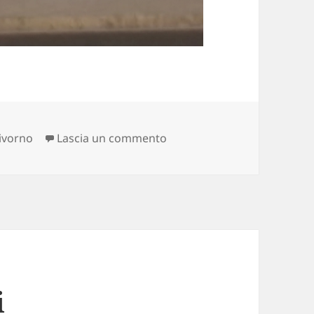
su un paese non basta
livorno
Lascia un commento
i