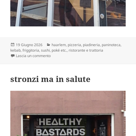
Scritto
Categorie
19 Giugno 2026
haarlem
,
pizzeria, piadineria, paninoteca,
il
kebab, friggitoria, sushi, poké etc.
,
ristorante e trattoria
su italiano all’estero che ha perso le doppie
Lascia un commento
stronzi ma in salute