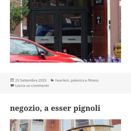
Scritto
Categorie
25 Settembre 2025
haarlem
,
palestra e fitness
il
su stronzi ma in salute
Lascia un commento
negozio, a esser pignoli