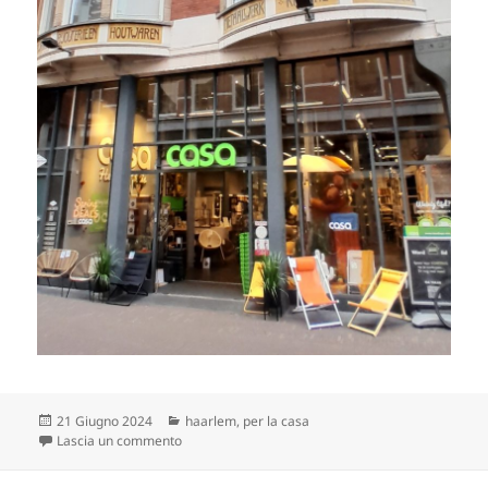
Scritto
Categorie
21 Giugno 2024
haarlem
,
per la casa
il
su negozio, a esser pignoli
Lascia un commento