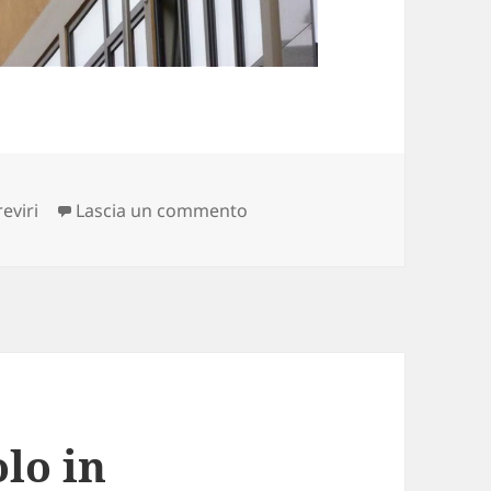
su non nominare invano…
reviri
Lascia un commento
lo in