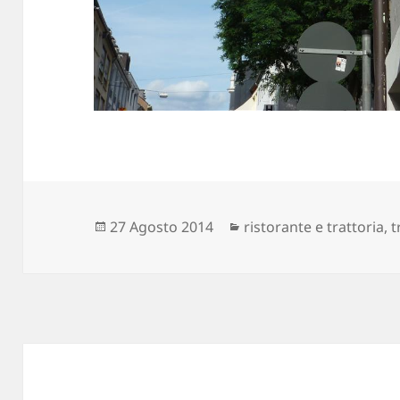
Scritto
Categorie
27 Agosto 2014
ristorante e trattoria
,
t
il