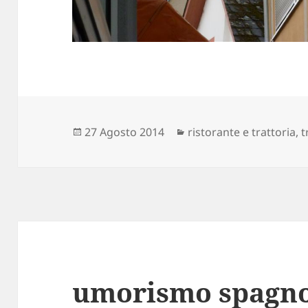
Scritto
Categorie
27 Agosto 2014
ristorante e trattoria
,
t
il
umorismo spagno