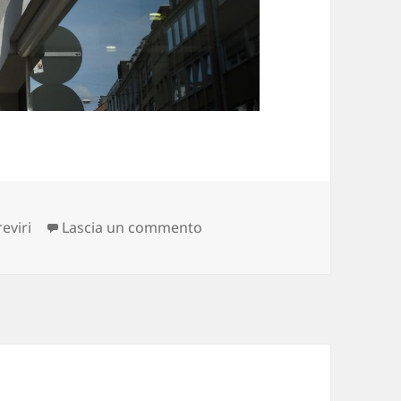
su umorismo spagnolo in ge
reviri
Lascia un commento