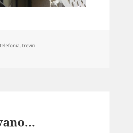
 telefonia
,
treviri
nvano…