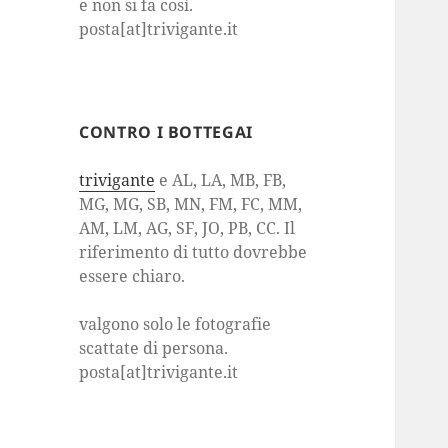
e non si fa così.
posta[at]trivigante.it
CONTRO I BOTTEGAI
trivigante
e AL, LA, MB, FB,
MG, MG, SB, MN, FM, FC, MM,
AM, LM, AG, SF, JO, PB, CC. Il
riferimento di tutto dovrebbe
essere chiaro.
valgono solo le fotografie
scattate di persona.
posta[at]trivigante.it