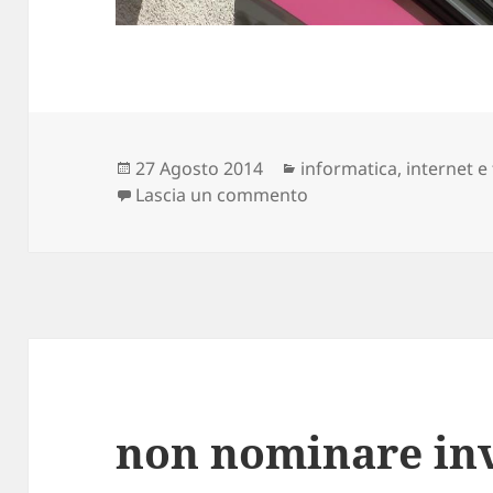
Scritto
Categorie
27 Agosto 2014
informatica, internet e
il
su ho studiato
Lascia un commento
non nominare i