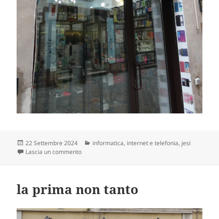
Scritto
Categorie
22 Settembre 2024
informatica, internet e telefonia
,
jesi
il
su eleganza del telefono
Lascia un commento
la prima non tanto