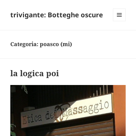
trivigante: Botteghe oscure
MENU
E
WIDGET
Categoria:
poasco (mi)
la logica poi