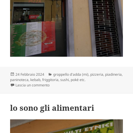
Scritto
Categorie
24 Febbraio 2024
groppello d'adda (mi)
,
pizzeria, piadineria,
il
paninoteca, kebab, friggitoria, sushi, poké etc.
su incomprensibile come l’uno
Lascia un commento
lo sono gli alimentari