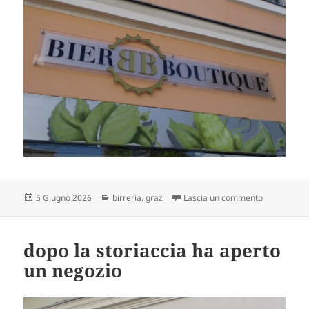
Scritto
Categorie
su dove trovi
5 Giugno 2026
birreria
,
graz
Lascia un commento
il
dopo la storiaccia ha aperto
un negozio