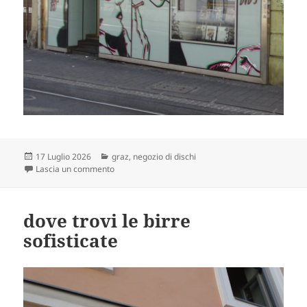
Scritto
Categorie
17 Luglio 2026
graz
,
negozio di dischi
il
su ma questi son stronzi?
Lascia un commento
dove trovi le birre
sofisticate