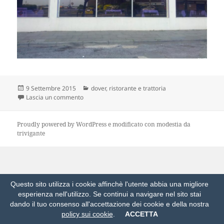
Scritto
Categorie
9 Settembre 2015
dover
,
ristorante e trattoria
il
su per l’ultima cena?
Lascia un commento
Proudly powered by WordPress
e modificato con modestia da
trivigante
Questo sito utilizza i cookie affinchè l'utente abbia una migliore
esperienza nell'utilizzo. Se continui a navigare nel sito stai
dando il tuo consenso all'accettazione dei cookie e della nostra
policy sui cookie
.
ACCETTA