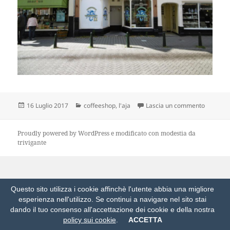
Scritto
Categorie
su ho vis
16 Luglio 2017
coffeeshop
,
l'aja
Lascia un commento
il
Proudly powered by WordPress
e modificato con modestia da
trivigante
Questo sito utilizza i cookie affinchè l'utente abbia una migliore
esperienza nell'utilizzo. Se continui a navigare nel sito stai
dando il tuo consenso all'accettazione dei cookie e della nostra
policy sui cookie
.
ACCETTA