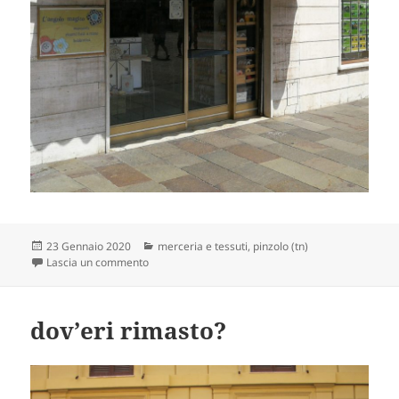
Scritto
Categorie
23 Gennaio 2020
merceria e tessuti
,
pinzolo (tn)
il
su dopo il bus
Lascia un commento
dov’eri rimasto?