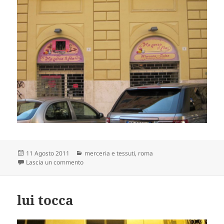
Scritto
Categorie
11 Agosto 2011
merceria e tessuti
,
roma
il
su dov’eri rimasto?
Lascia un commento
lui tocca