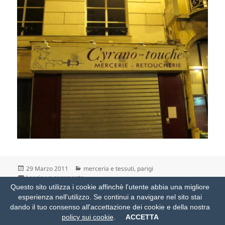
Scritto
Categorie
29 Marzo 2011
merceria e tessuti
,
parigi
il
su lui tocca
Lascia un commento
Questo sito utilizza i cookie affinchè l'utente abbia una migliore
esperienza nell'utilizzo. Se continui a navigare nel sito stai
Proudly powered by WordPress
e modificato con modestia da
dando il tuo consenso all'accettazione dei cookie e della nostra
trivigante
policy sui cookie
.
ACCETTA