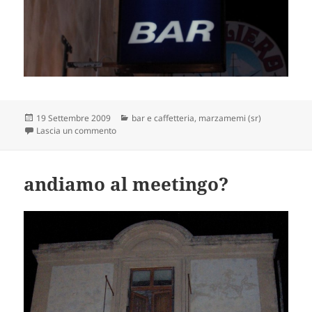
Scritto
Categorie
19 Settembre 2009
bar e caffetteria
,
marzamemi (sr)
il
su il caffè infettivo
Lascia un commento
andiamo al meetingo?