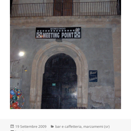
Scritto
Categorie
19 Settembre 2009
bar e caffetteria
,
marzamemi (sr)