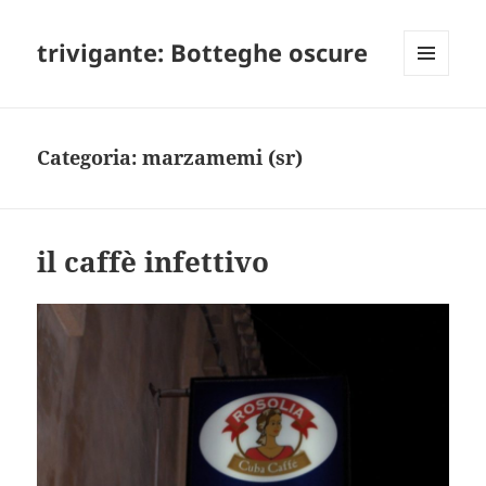
trivigante: Botteghe oscure
MENU
E
WIDGET
Categoria:
marzamemi (sr)
il caffè infettivo