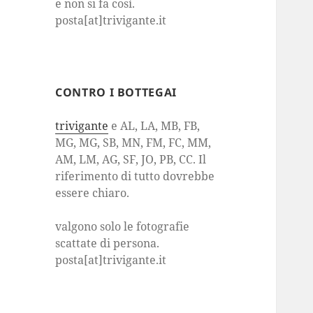
e non si fa così.
posta[at]trivigante.it
CONTRO I BOTTEGAI
trivigante
e AL, LA, MB, FB,
MG, MG, SB, MN, FM, FC, MM,
AM, LM, AG, SF, JO, PB, CC. Il
riferimento di tutto dovrebbe
essere chiaro.
valgono solo le fotografie
scattate di persona.
posta[at]trivigante.it