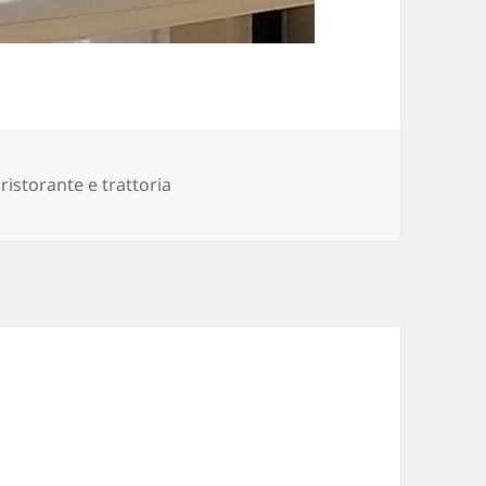
orie
,
ristorante e trattoria