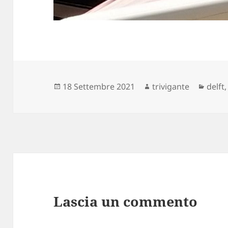
Scritto
Autore
Categ
18 Settembre 2021
trivigante
delft
il
Lascia un commento