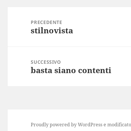
Navigazione
articoli
PRECEDENTE
stilnovista
Articolo
precedente:
SUCCESSIVO
basta siano contenti
Articolo
successivo:
Proudly powered by WordPress
e modificato