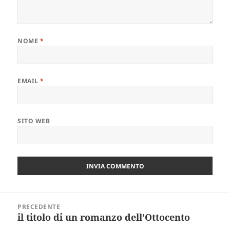
NOME
*
EMAIL
*
SITO WEB
Navigazione
PRECEDENTE
articoli
il titolo di un romanzo dell’Ottocento
Articolo
precedente: