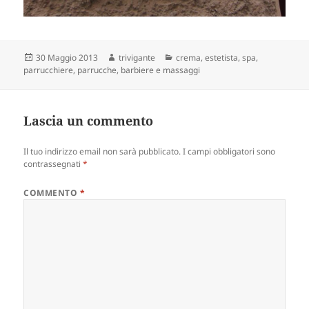
Scritto
Autore
Categorie
30 Maggio 2013
trivigante
crema
,
estetista, spa,
il
parrucchiere, parrucche, barbiere e massaggi
Lascia un commento
Il tuo indirizzo email non sarà pubblicato.
I campi obbligatori sono
contrassegnati
*
COMMENTO
*