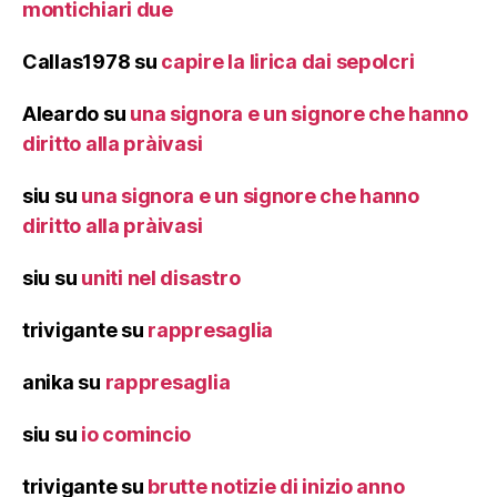
montichiari due
Callas1978
su
capire la lirica dai sepolcri
Aleardo
su
una signora e un signore che hanno
diritto alla pràivasi
siu
su
una signora e un signore che hanno
diritto alla pràivasi
siu
su
uniti nel disastro
trivigante
su
rappresaglia
anika
su
rappresaglia
siu
su
io comincio
trivigante
su
brutte notizie di inizio anno