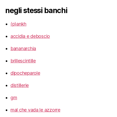
negli stessi banchi
(p)ankh
accidia e deboscio
bananarchia
brillescintille
dipocheparole
distillerie
gm
mal che vada le azzorre