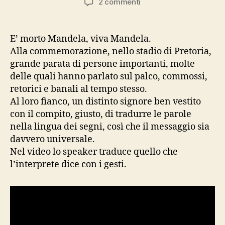
su
2 commenti
il
genio,
puro,
E’ morto Mandela, viva Mandela.
quando
Alla commemorazione, nello stadio di Pretoria,
lo
grande parata di persone importanti, molte
vedo
delle quali hanno parlato sul palco, commossi,
lo
retorici e banali al tempo stesso.
ammiro
Al loro fianco, un distinto signore ben vestito
rapito
con il compito, giusto, di tradurre le parole
nella lingua dei segni, così che il messaggio sia
davvero universale.
Nel video lo speaker traduce quello che
l’interprete dice con i gesti.