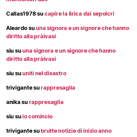
Callas1978
su
capire la lirica dai sepolcri
Aleardo
su
una signora e un signore che hanno
diritto alla pràivasi
siu
su
una signora e un signore che hanno
diritto alla pràivasi
siu
su
uniti nel disastro
trivigante
su
rappresaglia
anika
su
rappresaglia
siu
su
io comincio
trivigante
su
brutte notizie di inizio anno