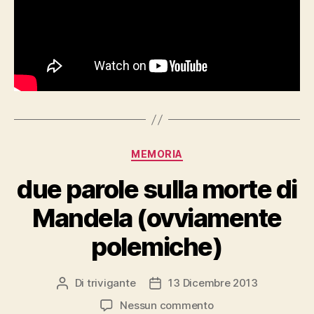
Categorie
MEMORIA
due parole sulla morte di
Mandela (ovviamente
polemiche)
Di
trivigante
13 Dicembre 2013
Autore
Data
articolo
dell'articolo
su
Nessun commento