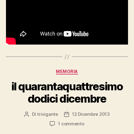
Categorie
MEMORIA
il quarantaquattresimo
dodici dicembre
Di
trivigante
12 Dicembre 2013
Autore
Data
articolo
dell'articolo
su
1 commento
il