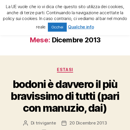
La UE vuole che io vi dica che questo sito utilizza dei cookies,
trivigante e la tregenda
anche di terze parti. Continuando la navigazione accettate la
policy sui cookies. In caso contrario, ci vediamo al bar nel mondo
Cerca
Menu
reale.
Qualche info
Occhei
Mese:
Dicembre 2013
Categorie
ESTASI
bodoni è davvero il più
bravissimo di tutti (pari
con manuzio, dai)
Di
trivigante
20 Dicembre 2013
Autore
Data
articolo
dell'articolo