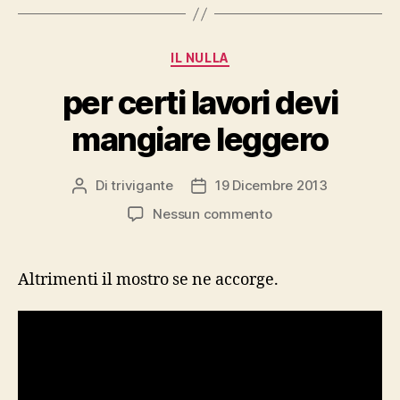
Categorie
IL NULLA
per certi lavori devi
mangiare leggero
Di
trivigante
19 Dicembre 2013
Autore
Data
articolo
dell'articolo
su
Nessun commento
per
certi
lavori
Altrimenti il mostro se ne accorge.
devi
mangiare
leggero