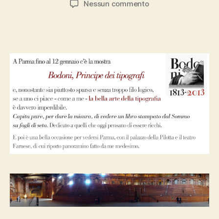
su
Nessun commento
bodoni
è
davvero
il
più
bravissimo
di
tutti
(pari
con
manuzio,
dai)