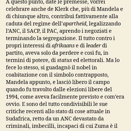
A questo punto, date le premesse, vorrei
celebrare anche de Klerk che, più di Mandela e
di chiunque altro, contribuì fattivamente alla
caduta del regime dell’
apartheid
, legalizzando
l’ANC, il SACP, il PAC, aprendo i negoziati e
terminando la segregazione. Il tutto contro i
propri interessi di
afrikaans
e di
leader
di
partito, aveva solo da perdere e così fu, in
termini di potere, di
status
ed elettorali. Ma lo
fece lo stesso, si guadagnò il nobel in
coabitazione con il simbolo contrapposto,
Mandela appunto, e lasciò libero il campo
quando fu travolto dalle elezioni libere del
1994, come aveva facilmente previsto e com’era
ovvio. E sono del tutto condivisibili le sue
critiche recenti allo stato di cose attuale in
Sudafrica, retto da un ANC devastato da
criminali, imbecilli, incapaci di cui Zuma è il