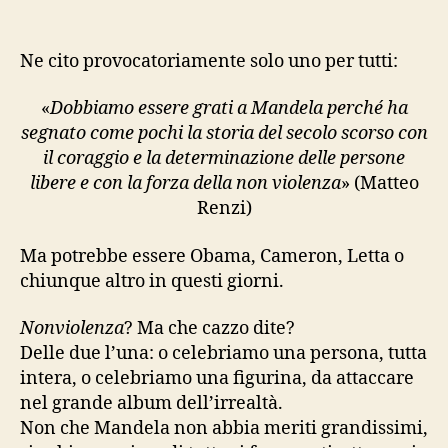
due
parole
sulla
Ne cito provocatoriamente solo uno per tutti:
morte
di
«
Dobbiamo essere grati a Mandela perché ha
Mandela
segnato come pochi la storia del secolo scorso con
(ovviamente
il coraggio e la determinazione delle persone
polemiche)
libere e con la forza della non violenza
» (Matteo
Renzi)
Ma potrebbe essere Obama, Cameron, Letta o
chiunque altro in questi giorni.
Nonviolenza
? Ma che cazzo dite?
Delle due l’una: o celebriamo una persona, tutta
intera, o celebriamo una figurina, da attaccare
nel grande album dell’irrealtà.
Non che Mandela non abbia meriti grandissimi,