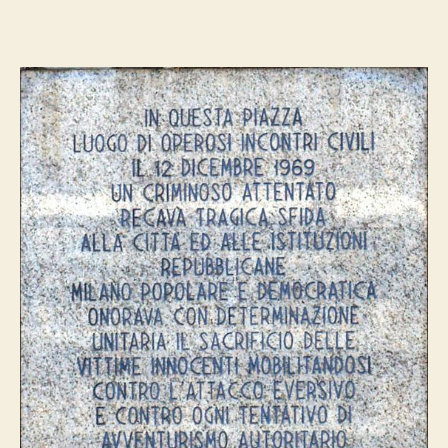
quarantaquattresimo
dodici
dicembre