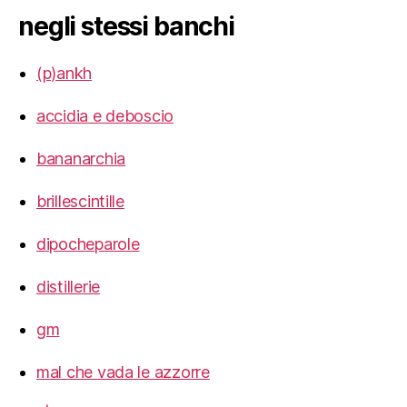
negli stessi banchi
(p)ankh
accidia e deboscio
bananarchia
brillescintille
dipocheparole
distillerie
gm
mal che vada le azzorre