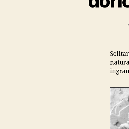
doric
Solita
natura
ingran