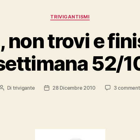
Categorie
TRIVIGANTISMI
, non trovi e fin
settimana 52/1
Di
trivigante
28 Dicembre 2010
3 comment
Autore
Data
articolo
dell'articolo