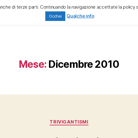
anche di terze parti. Continuando la navigazione accettate la policy 
ciò che è stato
cook
Qualche info
Occhei
ali
Mese:
Dicembre 2010
Categorie
TRIVIGANTISMI