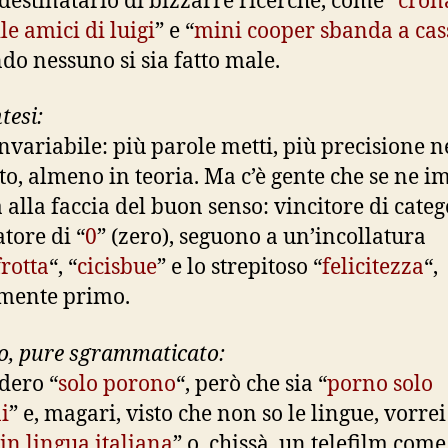
 destinatario di bizzarre ricerche, come “
cron
le amici di luigi
” e “
mini cooper sbanda a cas
do nessuno si sia fatto male.
ntesi:
invariabile: più parole metti, più precisione n
ato, almeno in teoria. Ma c’è gente che se ne i
a alla faccia del buon senso: vincitore di categ
atore di “
0
” (zero), seguono a un’incollatura
frotta
“, “
cicisbue
” e lo strepitoso “
felicitezza
“,
mente primo.
o, pure sgrammaticato:
idero “
solo porono
“, però che sia “
porno solo
i
” e, magari, visto che non so le lingue, vorrei
in lingua italiana
” o, chissà, un telefilm come