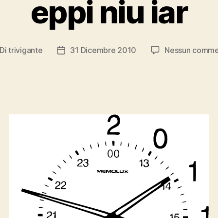
eppi niu iar
Di
trivigante
31 Dicembre 2010
Nessun comme
tore
Data
ticolo
dell'articolo