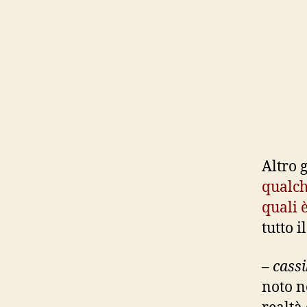
Altro g
qualch
quali è
tutto i
–
cassi
noto n