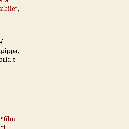
aca
sibile
“,
el
mpippa,
oria è
 “
film
 “
i