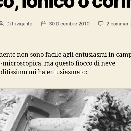
o, ionico o cor
Di
trivigante
30 Dicembre 2010
2 comment
Autore
Data
articolo
dell'articolo
mente non sono facile agli entusiasmi in cam
-microscopica, ma questo fiocco di neve
ditissimo mi ha entusiasmato: