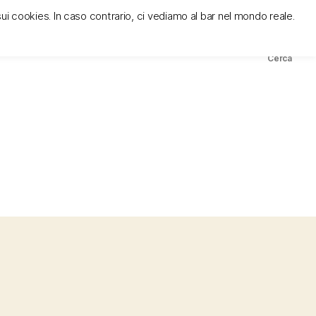
sui cookies. In caso contrario, ci vediamo al bar nel mondo reale.
ies e privacy policy
cose
modi
contatto
Cerca