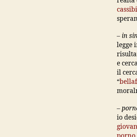
realtà
cassibi
speran
–
in si
legge 
risult
e cerc
il cerc
“
bella
moral
–
porn
io des
giovan
porno 