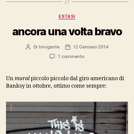
Categorie
ESTASI
ancora una volta bravo
Di
trivigante
12 Gennaio 2014
Autore
Data
articolo
dell'articolo
su
1 commento
ancora
una
volta
Un
mural
piccolo piccolo dal giro americano di
bravo
Banksy in ottobre, ottimo come sempre: