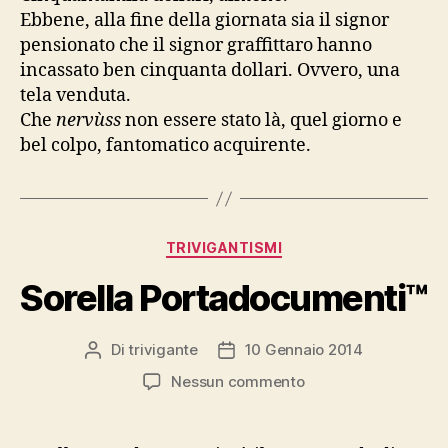
Ebbene, alla fine della giornata sia il signor
pensionato che il signor graffittaro hanno
incassato ben cinquanta dollari. Ovvero, una
tela venduta.
Che
nervùss
non essere stato là, quel giorno e
bel colpo, fantomatico acquirente.
Categorie
TRIVIGANTISMI
Sorella Portadocumenti™
Di
trivigante
10 Gennaio 2014
Autore
Data
articolo
dell'articolo
su
Nessun commento
Sorella
Portadocumenti™