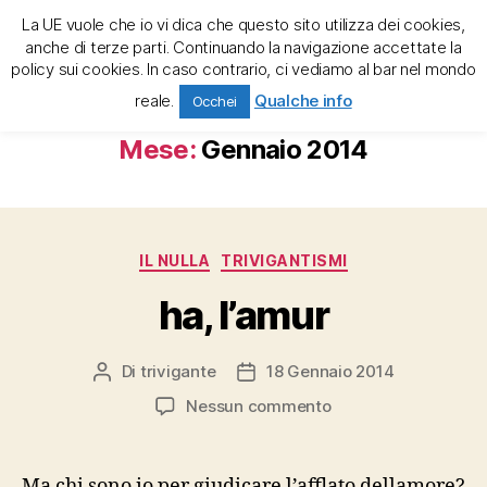
La UE vuole che io vi dica che questo sito utilizza dei cookies,
trivigante e la tregenda
anche di terze parti. Continuando la navigazione accettate la
policy sui cookies. In caso contrario, ci vediamo al bar nel mondo
Cerca
Menu
reale.
Qualche info
Occhei
Mese:
Gennaio 2014
Categorie
IL NULLA
TRIVIGANTISMI
ha, l’amur
Di
trivigante
18 Gennaio 2014
Autore
Data
articolo
dell'articolo
su
Nessun commento
ha,
l’amur
Ma chi sono io per giudicare l’afflato dellamore?