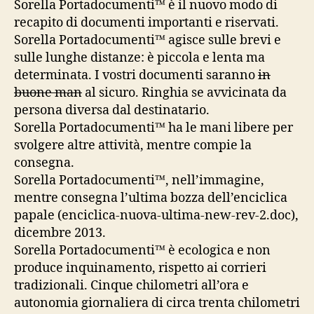
Sorella Portadocumenti
™ è il nuovo modo di
recapito di documenti importanti e riservati.
Sorella Portadocumenti
™ agisce sulle brevi e
sulle lunghe distanze: è piccola e lenta ma
determinata. I vostri documenti saranno
in
buone man
al sicuro. Ringhia se avvicinata da
persona diversa dal destinatario.
Sorella Portadocumenti
™ ha le mani libere per
svolgere altre attività, mentre compie la
consegna.
Sorella Portadocumenti
™, nell’immagine,
mentre consegna l’ultima bozza dell’enciclica
papale (enciclica-nuova-ultima-new-rev-2.doc),
dicembre 2013.
Sorella Portadocumenti
™ è ecologica e non
produce inquinamento, rispetto ai corrieri
tradizionali. Cinque chilometri all’ora e
autonomia giornaliera di circa trenta chilometri