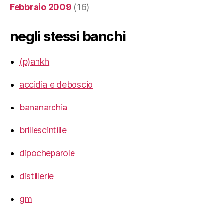
Febbraio 2009
(16)
negli stessi banchi
(p)ankh
accidia e deboscio
bananarchia
brillescintille
dipocheparole
distillerie
gm