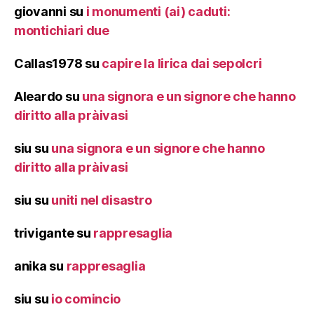
giovanni
su
i monumenti (ai) caduti:
montichiari due
Callas1978
su
capire la lirica dai sepolcri
Aleardo
su
una signora e un signore che hanno
diritto alla pràivasi
siu
su
una signora e un signore che hanno
diritto alla pràivasi
siu
su
uniti nel disastro
trivigante
su
rappresaglia
anika
su
rappresaglia
siu
su
io comincio