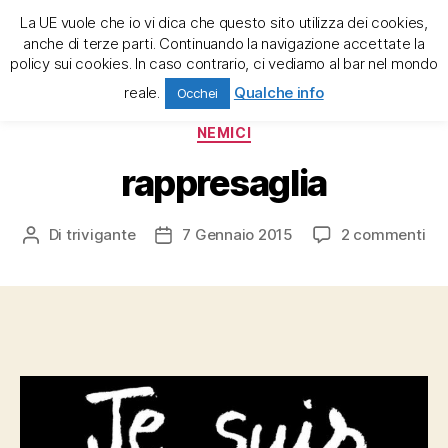
La UE vuole che io vi dica che questo sito utilizza dei cookies,
trivigante e la tregenda
anche di terze parti. Continuando la navigazione accettate la
policy sui cookies. In caso contrario, ci vediamo al bar nel mondo
Cerca
Menu
reale.
Qualche info
Occhei
Categorie
NEMICI
rappresaglia
su
Di
trivigante
7 Gennaio 2015
2 commenti
Autore
Data
rap
articolo
dell'articolo