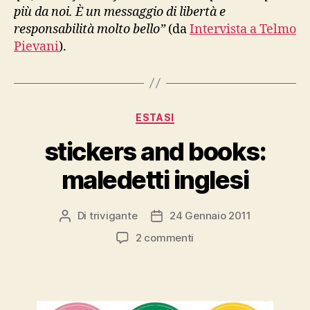
più da noi. È un messaggio di libertà e
responsabilità molto bello”
(da
Intervista a Telmo
Pievani
).
Categorie
ESTASI
stickers and books:
maledetti inglesi
Di
trivigante
24 Gennaio 2011
Autore
Data
articolo
dell'articolo
su
2 commenti
stickers
and
books:
maledetti