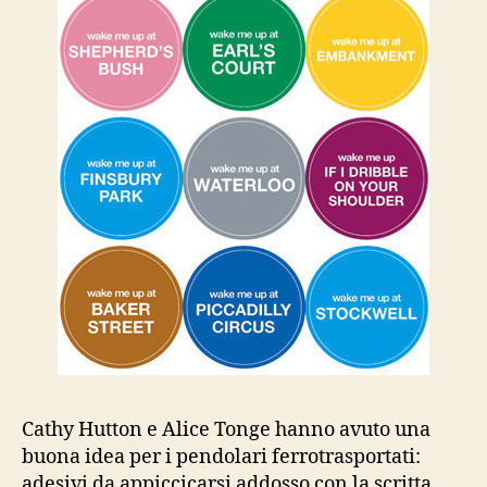
inglesi
Cathy Hutton e Alice Tonge hanno avuto una
buona idea per i pendolari ferrotrasportati:
adesivi da appiccicarsi addosso con la scritta