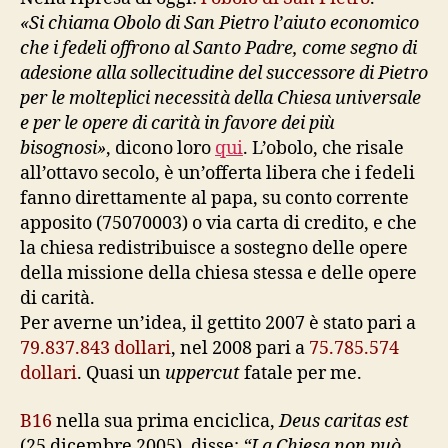
«Si chiama Obolo di San Pietro l’aiuto economico
che i fedeli offrono al Santo Padre, come segno di
adesione alla sollecitudine del successore di Pietro
per le molteplici necessità della Chiesa universale
e per le opere di carità in favore dei più
bisognosi»
, dicono loro
qui
. L’obolo, che risale
all’ottavo secolo, è un’offerta libera che i fedeli
fanno direttamente al papa, su conto corrente
apposito (75070003) o via carta di credito, e che
la chiesa redistribuisce a sostegno delle opere
della missione della chiesa stessa e delle opere
di carità.
Per averne un’idea, il gettito 2007 è stato pari a
79.837.843 dollari
, nel 2008 pari a
75.785.574
dollari
. Quasi un
uppercut
fatale per me.
B16
nella sua prima enciclica,
Deus caritas est
(25 dicembre 2005), disse:
“La Chiesa non può