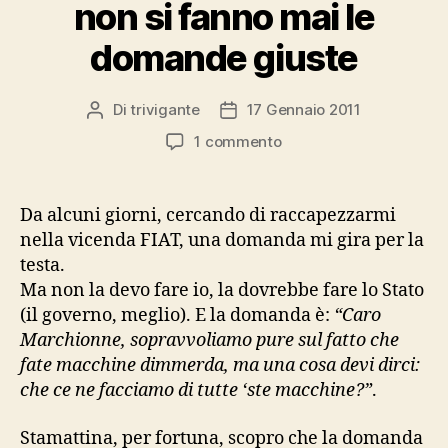
non si fanno mai le
domande giuste
Di
trivigante
17 Gennaio 2011
Autore
Data
articolo
dell'articolo
su
1 commento
non
si
fanno
Da alcuni giorni, cercando di raccapezzarmi
mai
nella vicenda FIAT, una domanda mi gira per la
le
testa.
domande
Ma non la devo fare io, la dovrebbe fare lo Stato
giuste
(il governo, meglio). E la domanda è:
“Caro
Marchionne, sopravvoliamo pure sul fatto che
fate macchine dimmerda, ma una cosa devi dirci:
che ce ne facciamo di tutte ‘ste macchine?”
.
Stamattina, per fortuna, scopro che la domanda