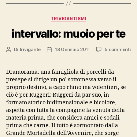
Categorie
TRIVIGANTISMI
intervallo: muoio per te
su
Di
trivigante
18 Gennaio 2011
5 commenti
Autore
Data
int
articolo
dell'articolo
mu
pe
Dramorama: una famigliola di porcelli da
te
presepe si dirige un po’ sottomessa verso il
proprio destino, a capo chino ma volentieri, se
ciò è per Ruggeri; Ruggeri da par suo, in
formato storico bidimensionale e bicolore,
aspetta con tutta la compagine la venuta della
materia prima, che considera amici e sodali
prima che carne. Il tutto è sormontato dalla
Grande Mortadella dell’Avvenire, che sorge