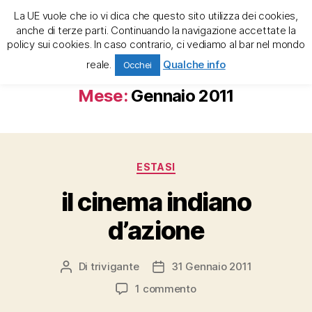
La UE vuole che io vi dica che questo sito utilizza dei cookies,
trivigante e la tregenda
anche di terze parti. Continuando la navigazione accettate la
policy sui cookies. In caso contrario, ci vediamo al bar nel mondo
Cerca
Menu
reale.
Qualche info
Occhei
Mese:
Gennaio 2011
Categorie
ESTASI
il cinema indiano
d’azione
Di
trivigante
31 Gennaio 2011
Autore
Data
articolo
dell'articolo
su
1 commento
il