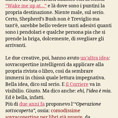
“Wake me up at…”
e là dove sono i puntini la
propria destinazione. Niente male, sul serio.
Certo, Shepherd’s Bush non è Treviglio ma
tant’è, sarebbe bello vedere tanti adesivi quanti
sono i pendolari e qualche persona pia che si
prende la briga, dolcemente, di svegliare gli
arrivanti.
Le due creative, poi, hanno avuto
un’altra idea
:
sovracopertine intelligenti da applicare alla
propria rivista o libro, così da sembrare
immersi in chissà quale lettura impegnativa.
Bella idea, dico sul serio. E
il Corriere
va in
visibilio. Giusto. Ma dico anche:
ehi, l’idea è mia
.
Ed è bella, infatti.
Più di
due anni fa
proponevo l’
“Operazione
sottocoperta”
, ossia:
comodissime
sovracopertine per libri già pronte
, da