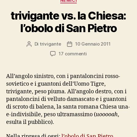
NEMICI
trivigante vs. la Chiesa:
l’obolo di San Pietro
Di
trivigante
10 Gennaio 2011
Autore
Data
articolo
dell'articolo
su
17 commenti
trivigante
vs.
la
All’angolo sinistro, con i pantaloncini rosso-
Chiesa:
sovietico e i guantoni dell’Uomo Tigre,
l’obolo
trivigante, peso piuma. All’angolo destro, con i
di
pantaloncini di velluto damascato e i guantoni
San
di scroto di balena, la santa romana Chiesa una-
Pietro
e-indivisibile, peso ultramassimo (
uooooah
,
esulta il pubblico).
Nella ripresa di oggi:
l’obolo di San Pietro
.