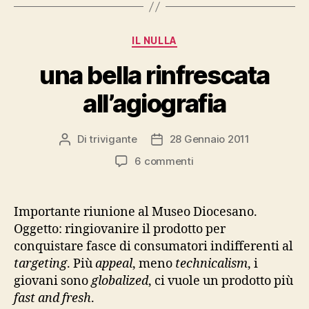
Categorie
IL NULLA
una bella rinfrescata
all’agiografia
Di
trivigante
28 Gennaio 2011
Autore
Data
articolo
dell'articolo
su
6 commenti
una
bella
rinfrescata
Importante riunione al Museo Diocesano.
all’agiografia
Oggetto: ringiovanire il prodotto per
conquistare fasce di consumatori indifferenti al
targeting
. Più
appeal
, meno
technicalism
, i
giovani sono
globalized
, ci vuole un prodotto più
fast and fresh
.