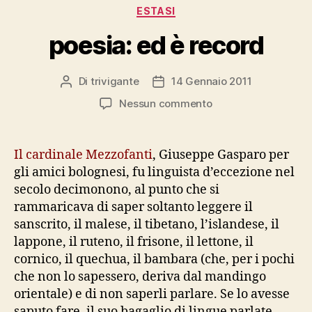
Categorie
ESTASI
poesia: ed è record
Di
trivigante
14 Gennaio 2011
Autore
Data
articolo
dell'articolo
su
Nessun commento
poesia:
ed
è
Il cardinale Mezzofanti
, Giuseppe Gasparo per
record
gli amici bolognesi, fu linguista d’eccezione nel
secolo decimonono, al punto che si
rammaricava di saper soltanto leggere il
sanscrito, il malese, il tibetano, l’islandese, il
lappone, il ruteno, il frisone, il lettone, il
cornico, il quechua, il bambara (che, per i pochi
che non lo sapessero, deriva dal mandingo
orientale) e di non saperli parlare. Se lo avesse
saputo fare, il suo bagaglio di lingue parlate