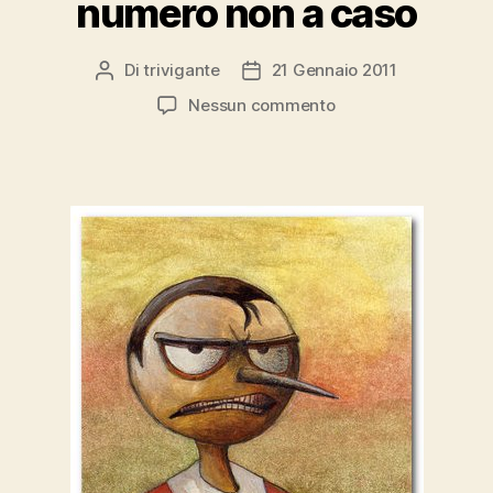
numero non a caso
Di
trivigante
21 Gennaio 2011
Autore
Data
articolo
dell'articolo
su
Nessun commento
lui
più
di
tutti?
qualche
numero
non
a
caso