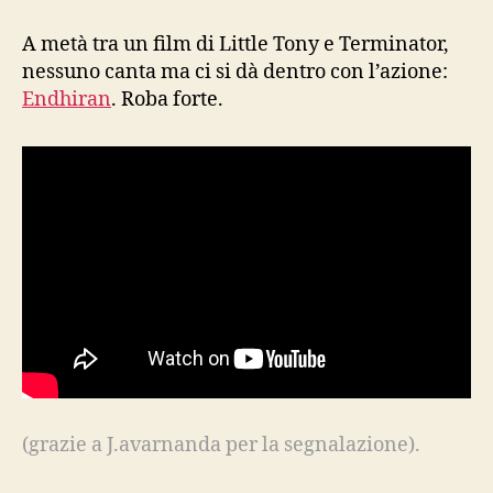
cinema
indiano
A metà tra un film di Little Tony e Terminator,
d’azione
nessuno canta ma ci si dà dentro con l’azione:
Endhiran
. Roba forte.
(grazie a J.avarnanda per la segnalazione).