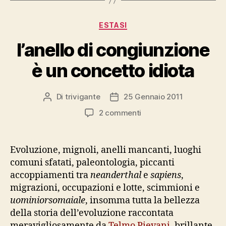
Categorie
ESTASI
l’anello di congiunzione
è un concetto idiota
Di
trivigante
25 Gennaio 2011
Autore
Data
articolo
dell'articolo
su
2 commenti
l’anello
di
congiunzione
Evoluzione, mignoli, anelli mancanti, luoghi
è
comuni sfatati, paleontologia, piccanti
un
accoppiamenti tra
neanderthal
e
sapiens
,
concetto
migrazioni, occupazioni e lotte, scimmioni e
idiota
uominiorsomaiale
, insomma tutta la bellezza
della storia dell’evoluzione raccontata
meravigliosamente da
Telmo Pievani
, brillante