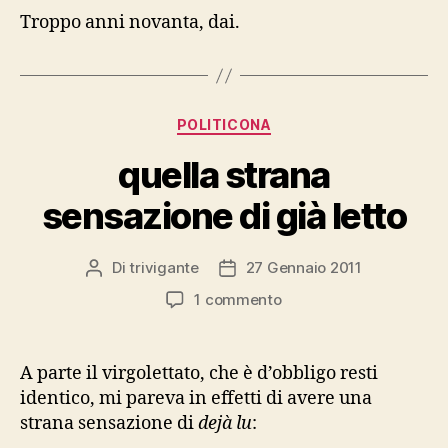
Troppo anni novanta, dai.
Categorie
POLITICONA
quella strana
sensazione di già letto
Di
trivigante
27 Gennaio 2011
Autore
Data
articolo
dell'articolo
su
1 commento
quella
strana
sensazione
A parte il virgolettato, che è d’obbligo resti
di
identico, mi pareva in effetti di avere una
già
strana sensazione di
dejà lu
:
letto