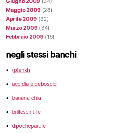
Giugno 2009
(34)
Maggio 2009
(28)
Aprile 2009
(32)
Marzo 2009
(34)
Febbraio 2009
(16)
negli stessi banchi
(p)ankh
accidia e deboscio
bananarchia
brillescintille
dipocheparole