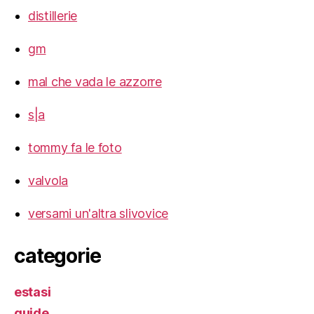
distillerie
gm
mal che vada le azzorre
s|a
tommy fa le foto
valvola
versami un'altra slivovice
categorie
estasi
guide