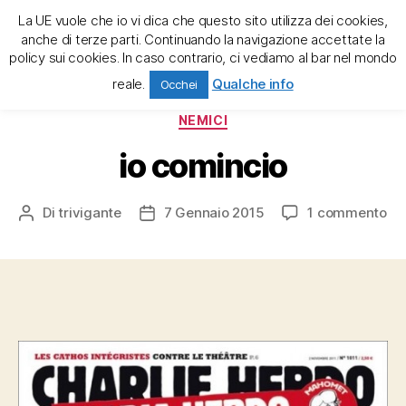
La UE vuole che io vi dica che questo sito utilizza dei cookies,
trivigante e la tregenda
anche di terze parti. Continuando la navigazione accettate la
policy sui cookies. In caso contrario, ci vediamo al bar nel mondo
Cerca
Menu
reale.
Qualche info
Occhei
Categorie
NEMICI
io comincio
su
Di
trivigante
7 Gennaio 2015
1 commento
Autore
Data
io
articolo
dell'articolo
co