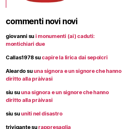
commenti novi novi
giovanni
su
i monumenti (ai) caduti:
montichiari due
Callas1978
su
capire la lirica dai sepolcri
Aleardo
su
una signora e un signore che hanno
diritto alla pràivasi
siu
su
una signora e un signore che hanno
diritto alla pràivasi
siu
su
uniti nel disastro
trivigante
su
rappresaglia