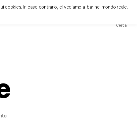
sui cookies. In caso contrario, ci vediamo al bar nel mondo reale.
ies e privacy policy
cose
modi
contatto
Cerca
e
su
nto
commovente