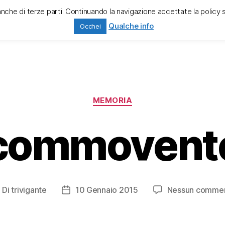
anche di terze parti. Continuando la navigazione accettate la policy 
ciò che è stato
cook
Qualche info
Occhei
ali
Categorie
MEMORIA
commovent
Di
trivigante
10 Gennaio 2015
Nessun comme
utore
Data
ticolo
dell'articolo