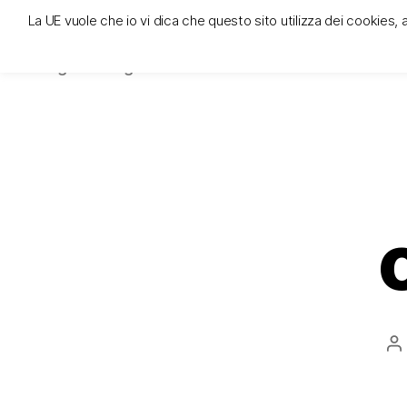
La UE vuole che io vi dica che questo sito utilizza dei cookies, 
trivigante e la tregenda
luogo di trivigantismo e di lotta contro le deità uffici
A
ar