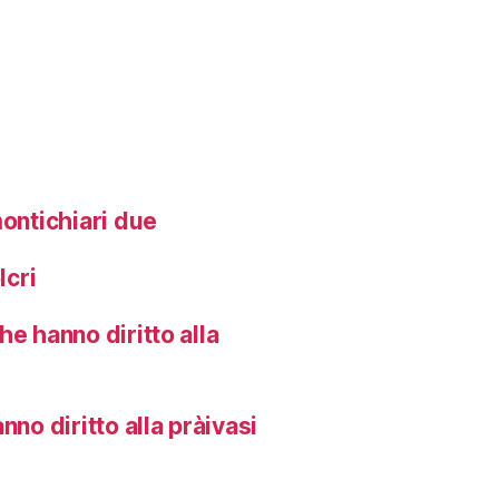
montichiari due
lcri
he hanno diritto alla
no diritto alla pràivasi