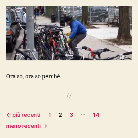
Ora so, ora so perché.
Paginazione
…
←
più recenti
1
2
3
14
degli
meno recenti
→
articoli