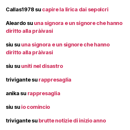
Callas1978
su
capire la lirica dai sepolcri
Aleardo
su
una signora e un signore che hanno
diritto alla pràivasi
siu
su
una signora e un signore che hanno
diritto alla pràivasi
siu
su
uniti nel disastro
trivigante
su
rappresaglia
anika
su
rappresaglia
siu
su
io comincio
trivigante
su
brutte notizie di inizio anno