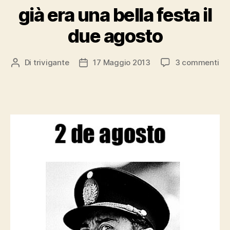
già era una bella festa il
due agosto
su
Di
trivigante
17 Maggio 2013
3 commenti
Autore
Data
già
articolo
dell'articolo
er
un
bel
fes
il
du
ag