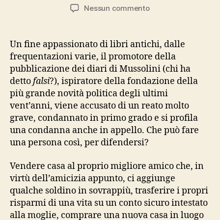
articolo
dell'articolo
su
Nessun commento
preparativi
di
fuga
Un fine appassionato di libri antichi, dalle
(o
frequentazioni varie, il promotore della
la
pubblicazione dei diari di Mussolini (chi ha
soluzione
detto
falsi
?), ispiratore della fondazione della
dei
più grande novità politica degli ultimi
vigliacchi)
vent’anni, viene accusato di un reato molto
grave, condannato in primo grado e si profila
una condanna anche in appello. Che può fare
una persona così, per difendersi?
Vendere casa al proprio migliore amico che, in
virtù dell’amicizia appunto, ci aggiunge
qualche soldino in sovrappiù, trasferire i propri
risparmi di una vita su un conto sicuro intestato
alla moglie, comprare una nuova casa in luogo