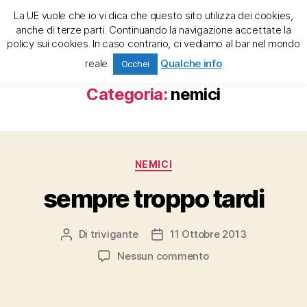
La UE vuole che io vi dica che questo sito utilizza dei cookies,
trivigante e la tregenda
anche di terze parti. Continuando la navigazione accettate la
policy sui cookies. In caso contrario, ci vediamo al bar nel mondo
Cerca
Menu
reale.
Qualche info
Occhei
Categoria:
nemici
Categorie
NEMICI
sempre troppo tardi
Di
trivigante
11 Ottobre 2013
Autore
Data
articolo
dell'articolo
su
Nessun commento
sempre
troppo
tardi