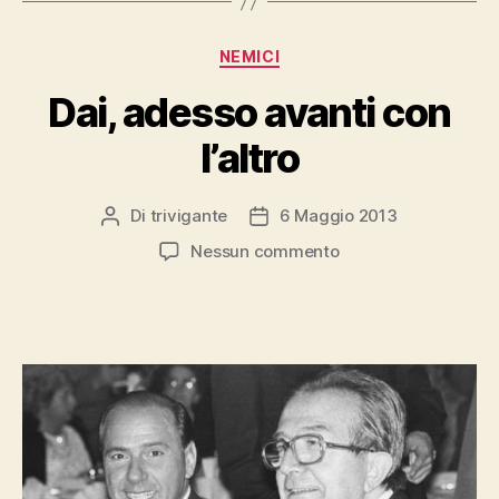
Categorie
NEMICI
Dai, adesso avanti con
l’altro
Di
trivigante
6 Maggio 2013
Autore
Data
articolo
dell'articolo
su
Nessun commento
Dai,
adesso
avanti
con
l’altro