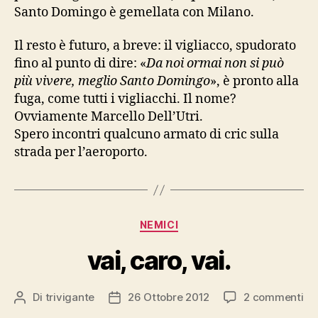
Santo Domingo è gemellata con Milano.
Il resto è futuro, a breve: il vigliacco, spudorato
fino al punto di dire: «
Da noi ormai non si può
più vivere, meglio Santo Domingo
», è pronto alla
fuga, come tutti i vigliacchi. Il nome?
Ovviamente Marcello Dell’Utri.
Spero incontri qualcuno armato di cric sulla
strada per l’aeroporto.
Categorie
NEMICI
vai, caro, vai.
su
Di
trivigante
26 Ottobre 2012
2 commenti
Autore
Data
vai
articolo
dell'articolo