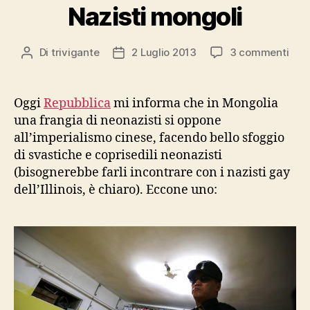
Nazisti mongoli
su
Di
trivigante
2 Luglio 2013
3 commenti
Autore
Data
Nazi
articolo
dell'articolo
mon
Oggi
Repubblica
mi informa che in Mongolia
una frangia di neonazisti si oppone
all’imperialismo cinese, facendo bello sfoggio
di svastiche e coprisedili neonazisti
(bisognerebbe farli incontrare con i nazisti gay
dell’Illinois, è chiaro). Eccone uno: