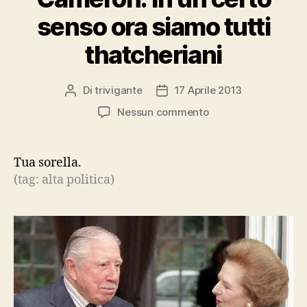
senso ora siamo tutti
thatcheriani
Di
trivigante
17 Aprile 2013
Autore
Data
articolo
dell'articolo
su
Nessun commento
Cameron:
in
un
Tua sorella.
certo
(tag: alta politica)
senso
ora
siamo
tutti
thatcheriani