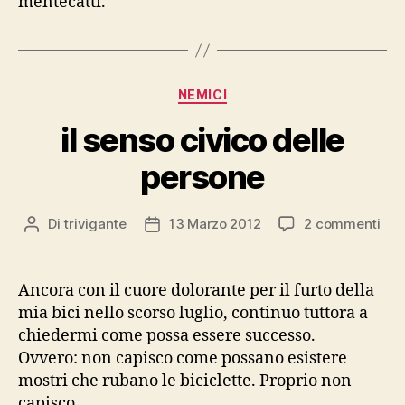
mentecatti.
Categorie
NEMICI
il senso civico delle
persone
su
Di
trivigante
13 Marzo 2012
2 commenti
Autore
Data
il
articolo
dell'articolo
sen
civ
Ancora con il cuore dolorante per il furto della
dell
mia bici nello scorso luglio, continuo tuttora a
per
chiedermi come possa essere successo.
Ovvero: non capisco come possano esistere
mostri che rubano le biciclette. Proprio non
capisco.