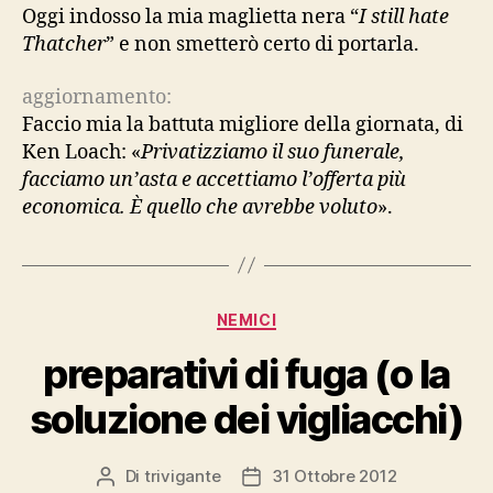
Oggi indosso la mia maglietta nera “
I still hate
Thatcher
” e non smetterò certo di portarla.
aggiornamento:
Faccio mia la battuta migliore della giornata, di
Ken Loach: «
Privatizziamo il suo funerale,
facciamo un’asta e accettiamo l’offerta più
economica. È quello che avrebbe voluto
».
Categorie
NEMICI
preparativi di fuga (o la
soluzione dei vigliacchi)
Di
trivigante
31 Ottobre 2012
Autore
Data