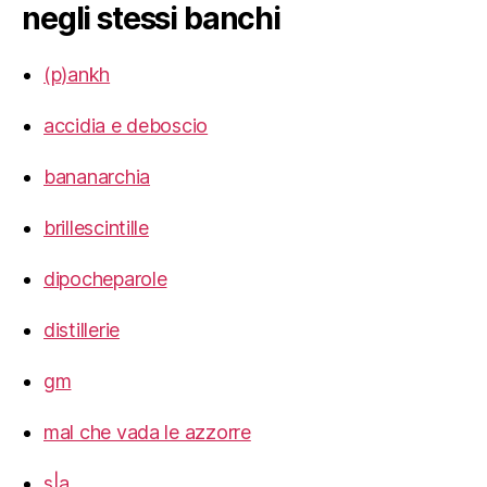
negli stessi banchi
(p)ankh
accidia e deboscio
bananarchia
brillescintille
dipocheparole
distillerie
gm
mal che vada le azzorre
s|a