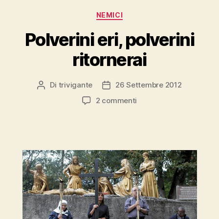
Categorie
NEMICI
Polverini eri, polverini
ritornerai
Di
trivigante
26 Settembre 2012
Autore
Data
articolo
dell'articolo
su
2 commenti
Polverini
eri,
polverini
ritornerai