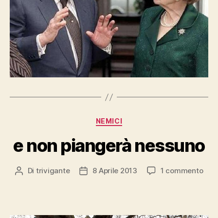
Categorie
NEMICI
e non piangerà nessuno
su
Di
trivigante
8 Aprile 2013
1 commento
Autore
Data
e
articolo
dell'articolo
non
pian
nes