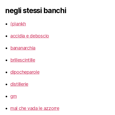
negli stessi banchi
(p)ankh
accidia e deboscio
bananarchia
brillescintille
dipocheparole
distillerie
gm
mal che vada le azzorre