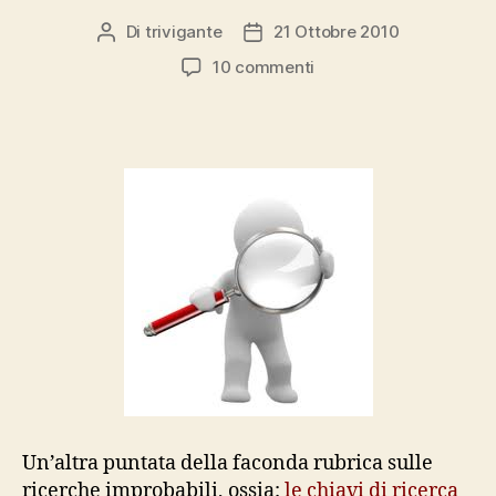
Di
trivigante
21 Ottobre 2010
Autore
Data
articolo
dell'articolo
su
10 commenti
se
cerchi,
non
trovi
e
finisci
da
me
(settimana
42/10)
Un’altra puntata della faconda rubrica sulle
ricerche improbabili, ossia:
le chiavi di ricerca