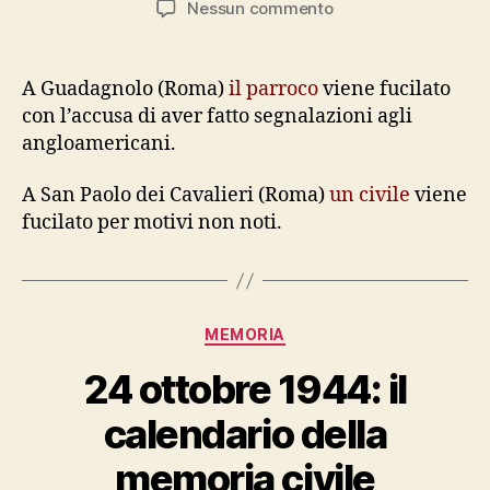
su
Nessun commento
25
ottobre
1943:
A Guadagnolo (Roma)
il parroco
viene fucilato
il
con l’accusa di aver fatto segnalazioni agli
calendario
angloamericani.
della
memoria
A San Paolo dei Cavalieri (Roma)
un civile
viene
civile
fucilato per motivi non noti.
Categorie
MEMORIA
24 ottobre 1944: il
calendario della
memoria civile