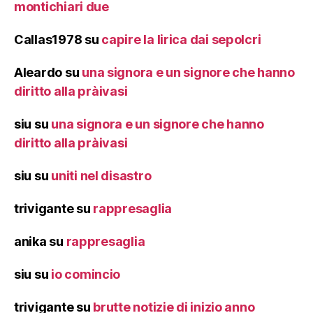
montichiari due
Callas1978
su
capire la lirica dai sepolcri
Aleardo
su
una signora e un signore che hanno
diritto alla pràivasi
siu
su
una signora e un signore che hanno
diritto alla pràivasi
siu
su
uniti nel disastro
trivigante
su
rappresaglia
anika
su
rappresaglia
siu
su
io comincio
trivigante
su
brutte notizie di inizio anno