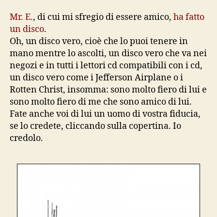
in
testa
Mr. E.
, di cui mi sfregio di essere amico,
ha fatto
alla
un disco
.
mia
Oh, un disco vero, cioè che lo puoi tenere in
hitparéid
mano mentre lo ascolti, un disco vero che va nei
negozi e in tutti i lettori cd compatibili con i cd,
un disco vero come i Jefferson Airplane o i
Rotten Christ, insomma: sono molto fiero di lui e
sono molto fiero di me che sono amico di lui.
Fate anche voi di lui un uomo di vostra fiducia,
se lo credete, cliccando sulla copertina. Io
credolo.