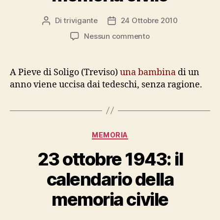
Di
trivigante
24 Ottobre 2010
Autore
Data
articolo
dell'articolo
su
Nessun commento
24
ottobre
1944:
A Pieve di Soligo (Treviso)
una bambina
di un
il
anno viene uccisa dai tedeschi, senza ragione.
calendario
della
memoria
civile
Categorie
MEMORIA
23 ottobre 1943: il
calendario della
memoria civile