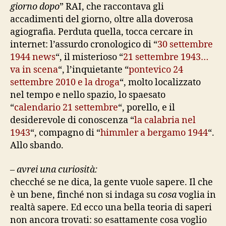
giorno dopo
” RAI, che raccontava gli
accadimenti del giorno, oltre alla doverosa
agiografia. Perduta quella, tocca cercare in
internet: l’assurdo cronologico di “
30 settembre
1944 news
“, il misterioso “
21 settembre 1943…
va in scena
“, l’inquietante “
pontevico 24
settembre 2010 e la droga
“, molto localizzato
nel tempo e nello spazio, lo spaesato
“
calendario 21 settembre
“, porello, e il
desiderevole di conoscenza “
la calabria nel
1943
“, compagno di “
himmler a bergamo 1944
“.
Allo sbando.
–
avrei una curiosità:
checché se ne dica, la gente vuole sapere. Il che
è un bene, finché non si indaga su
cosa
voglia in
realtà sapere. Ed ecco una bella teoria di saperi
non ancora trovati: so esattamente cosa voglio