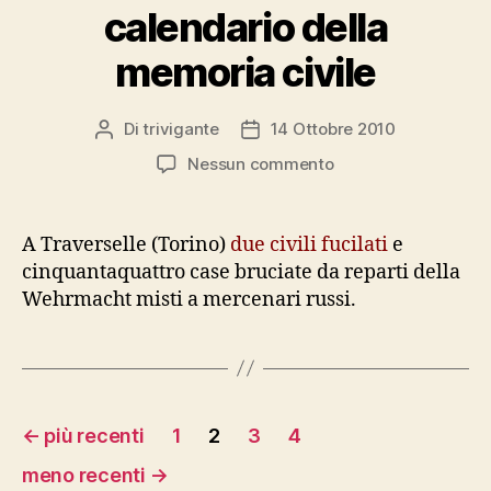
calendario della
memoria civile
Di
trivigante
14 Ottobre 2010
Autore
Data
articolo
dell'articolo
su
Nessun commento
14
ottobre
1944:
A Traverselle (Torino)
due civili fucilati
e
il
cinquantaquattro case bruciate da reparti della
calendario
Wehrmacht misti a mercenari russi.
della
memoria
civile
Paginazione
←
più recenti
1
2
3
4
degli
meno recenti
→