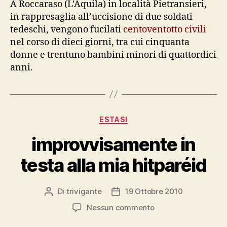
A Roccaraso (L’Aquila) in località Pietransieri,
il
in rappresaglia all’uccisione di due soldati
calendario
tedeschi, vengono fucilati
centoventotto civili
della
nel corso di dieci giorni, tra cui cinquanta
memoria
donne e trentuno bambini minori di quattordici
civile
anni.
Categorie
ESTASI
improvvisamente in
testa alla mia hitparéid
Di
trivigante
19 Ottobre 2010
Autore
Data
articolo
dell'articolo
su
Nessun commento
improvvisamente