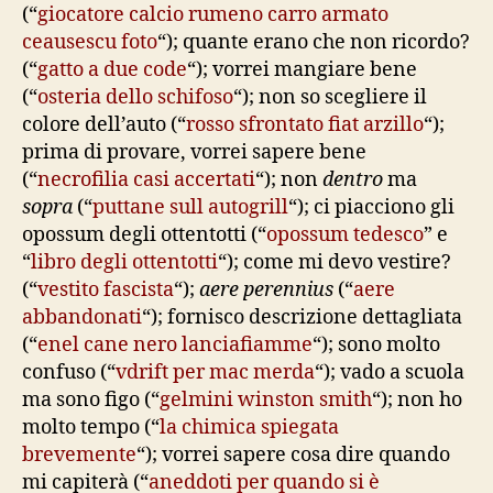
(“
giocatore calcio rumeno carro armato
ceausescu foto
“); quante erano che non ricordo?
(“
gatto a due code
“); vorrei mangiare bene
(“
osteria dello schifoso
“); non so scegliere il
colore dell’auto (“
rosso sfrontato fiat arzillo
“);
prima di provare, vorrei sapere bene
(“
necrofilia casi accertati
“); non
dentro
ma
sopra
(“
puttane sull autogrill
“); ci piacciono gli
opossum degli ottentotti (“
opossum tedesco
” e
“
libro degli ottentotti
“); come mi devo vestire?
(“
vestito fascista
“);
aere perennius
(“
aere
abbandonati
“); fornisco descrizione dettagliata
(“
enel cane nero lanciafiamme
“); sono molto
confuso (“
vdrift per mac merda
“); vado a scuola
ma sono figo (“
gelmini winston smith
“); non ho
molto tempo (“
la chimica spiegata
brevemente
“); vorrei sapere cosa dire quando
mi capiterà (“
aneddoti per quando si è