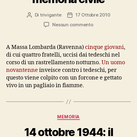
Di
trivigante
17 Ottobre 2010
Autore
Data
articolo
dell'articolo
su
Nessun commento
17
ottobre
1944:
A Massa Lombarda (Ravenna)
cinque giovani
,
il
di cui quattro fratelli, uccisi dai tedeschi nel
calendario
corso di un rastrellamento notturno.
Un uomo
della
novantenne
inveisce contro i tedeschi, per
memoria
questo viene colpito con un forcone e gettato
civile
vivo in un pagliaio in fiamme.
Categorie
MEMORIA
14 ottobre 1944: il