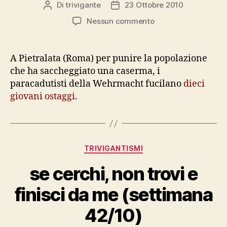
Di
trivigante
23 Ottobre 2010
Autore
Data
articolo
dell'articolo
su
Nessun commento
23
ottobre
1943:
A Pietralata (Roma) per punire la popolazione
il
che ha saccheggiato una caserma, i
calendario
paracadutisti della Wehrmacht fucilano
dieci
della
giovani ostaggi
.
memoria
civile
Categorie
TRIVIGANTISMI
se cerchi, non trovi e
finisci da me (settimana
42/10)