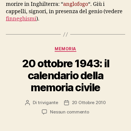
morire in Inghilterra: “
anglofogo
“. Giù i
cappelli, signori, in presenza del genio (vedere
finneghismi
).
Categorie
MEMORIA
20 ottobre 1943: il
calendario della
memoria civile
Di
trivigante
20 Ottobre 2010
Autore
Data
articolo
dell'articolo
su
Nessun commento
20
ottobre
1943: