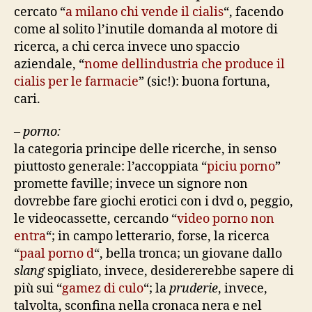
cercato “
a milano chi vende il cialis
“, facendo
come al solito l’inutile domanda al motore di
ricerca, a chi cerca invece uno spaccio
aziendale, “
nome dellindustria che produce il
cialis per le farmacie
” (sic!): buona fortuna,
cari.
–
porno:
la categoria principe delle ricerche, in senso
piuttosto generale: l’accoppiata “
piciu porno
”
promette faville; invece un signore non
dovrebbe fare giochi erotici con i dvd o, peggio,
le videocassette, cercando “
video porno non
entra
“; in campo letterario, forse, la ricerca
“
paal porno d
“, bella tronca; un giovane dallo
slang
spigliato, invece, desidererebbe sapere di
più sui “
gamez di culo
“; la
pruderie
, invece,
talvolta, sconfina nella cronaca nera e nel