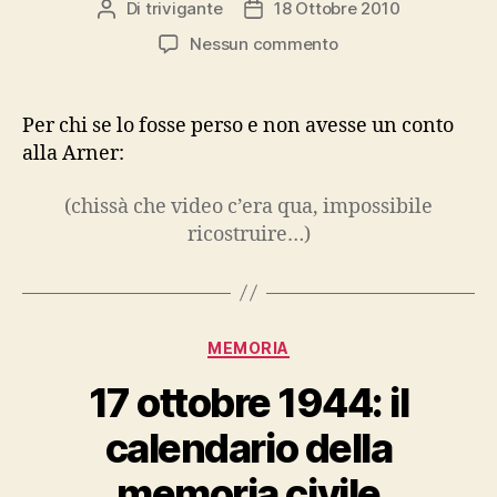
Di
trivigante
18 Ottobre 2010
Autore
Data
articolo
dell'articolo
su
Nessun commento
Antigua,
la
costa
Per chi se lo fosse perso e non avesse un conto
smeralda
alla Arner:
due
(chissà che video c’era qua, impossibile
ricostruire…)
Categorie
MEMORIA
17 ottobre 1944: il
calendario della
memoria civile