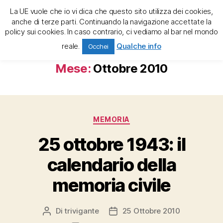
La UE vuole che io vi dica che questo sito utilizza dei cookies,
trivigante e la tregenda
anche di terze parti. Continuando la navigazione accettate la
policy sui cookies. In caso contrario, ci vediamo al bar nel mondo
Cerca
Menu
reale.
Qualche info
Occhei
Mese:
Ottobre 2010
Categorie
MEMORIA
25 ottobre 1943: il
calendario della
memoria civile
Di
trivigante
25 Ottobre 2010
Autore
Data
articolo
dell'articolo